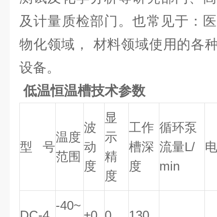
及计量质检部门。也常见于：医
物化领域， 材料领域使用的各
设备。
低温恒温槽技术参数
显
波
工作
循环泵
温度
示
型 号
动
槽深
流量L/
电
范围
精
度
度
min
度
-40~
DC-4
±0.
0.
130