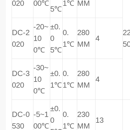
020
00℃
1℃
MM
5℃
-20~
±0.
DC-2
0.
280
2
10
0
4
020
1℃
MM
5
0℃
5℃
-30~
DC-3
±0.
0.
280
10
4
020
1℃
1℃
MM
0℃
±0.
DC-0
-5~1
0.
230
0
13
530
00℃
1℃
MM