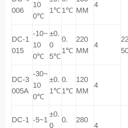
10
4
006
1℃
1℃
MM
0℃
-10~
±0.
DC-1
0.
220
2
10
0
4
015
1℃
MM
5
0℃
5℃
-30~
DC-3
±0.
0.
120
10
4
005A
1℃
1℃
MM
0℃
±0.
DC-1
-5~1
0.
280
0
4