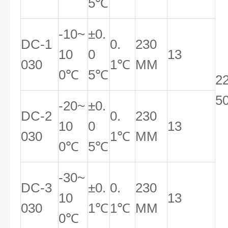
5℃
-10~
±0.
DC-1
0.
230
10
0
13
030
1℃
MM
0℃
5℃
2
5
-20~
±0.
DC-2
0.
230
10
0
13
030
1℃
MM
0℃
5℃
-30~
DC-3
±0.
0.
230
10
13
030
1℃
1℃
MM
0℃