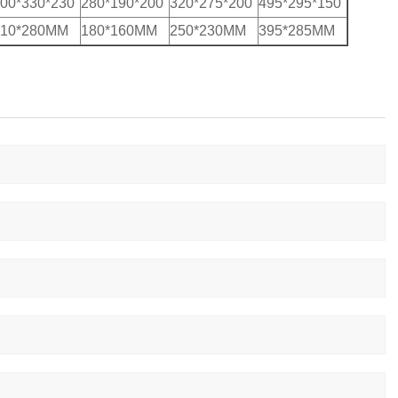
00*330*230
280*190*200
320*275*200
495*295*150
310*280MM
180*160MM
250*230MM
395*285MM