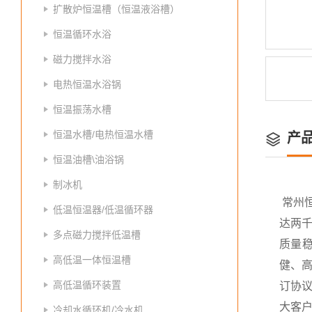
扩散炉恒温槽（恒温液浴槽）
恒温循环水浴
磁力搅拌水浴
电热恒温水浴锅
恒温振荡水槽
恒温水槽/电热恒温水槽
产
恒温油槽\油浴锅
制冰机
常州
低温恒温器/低温循环器
达两
多点磁力搅拌低温槽
质量
高低温一体恒温槽
健、高
高低温循环装置
订协议
大客
冷却水循环机/冷水机