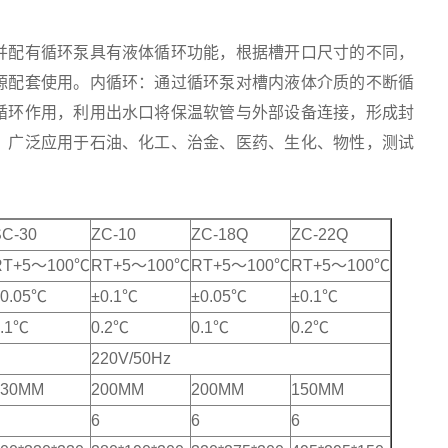
并配有循环泵具有液体循环功能，根据槽开口尺寸的不同，
源配套使用。内循环：通过循环泵对槽内液体介质的不断循
循环作用，利用出水口将保温软管与外部设备连接，形成封
。广泛应用于石油、化工、治金、医药、生化、物性，测试
SC-30
ZC-10
ZC-18Q
ZC-22Q
RT+5～100℃
RT+5～100℃
RT+5～100℃
RT+5～100℃
±0.05℃
±0.1℃
±0.05℃
±0.1℃
0.1℃
0.2℃
0.1℃
0.2℃
220V/50Hz
230MM
200MM
200MM
150MM
6
6
6