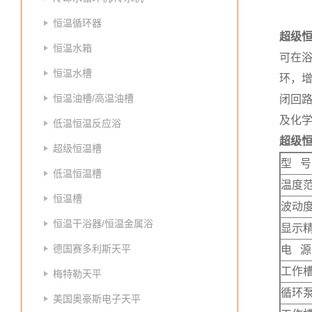
恒温循环器
超级
恒温水箱
可在
恒温水槽
环，
恒温油槽/高温油槽
闭回
及化
低温恒温反应浴
超级
超级恒温槽
型 号
低温恒温槽
温度
恒温槽
波动
恒温干浴器/恒温金属浴
显示
德国赛多利斯天平
电 源
工作
梅特勒天平
循环泵
美国奥豪斯电子天平