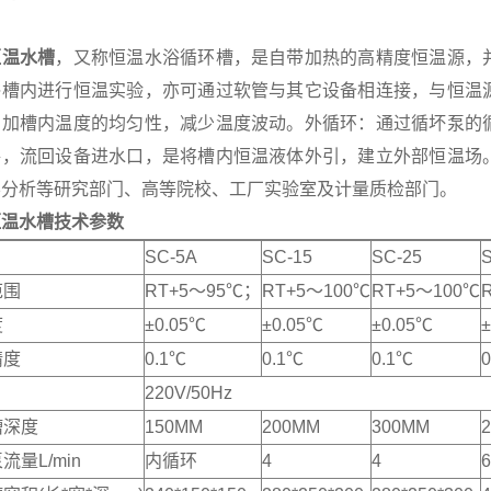
恒温水槽
，又称恒温水浴循环槽，是自带加热的高精度恒温源，
浴槽内进行恒温实验，亦可通过软管与其它设备相连接，与恒温
增加槽内温度的均匀性，减少温度波动。外循环：通过循坏泵的
路，流回设备进水口，是将槽内恒温液体外引，建立外部恒温场
学分析等研究部门、高等院校、工厂实验室及计量质检部门。
恒温水槽
技术参数
SC-5A
SC-15
SC-25
范围
RT+5～95℃；
RT+5～100℃
RT+5～100℃
度
±0.05℃
±0.05℃
±0.05℃
精度
0.1℃
0.1℃
0.1℃
220V/50Hz
槽深度
150MM
200MM
300MM
流量L/min
内循环
4
4
6