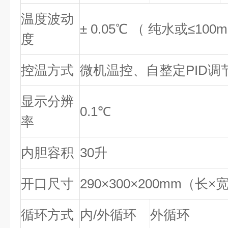
温度波动
± 0.05℃ （ 纯水或≤10
度
控温方式
微机温控、自整定PID调
显示分辨
0.1℃
率
内胆容积
30升
开口尺寸
290×300×200mm（长×
循环方式
内/外循环
外循环