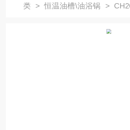
类
>
恒温油槽\油浴锅
> CH
恒温水槽（油槽）厂家