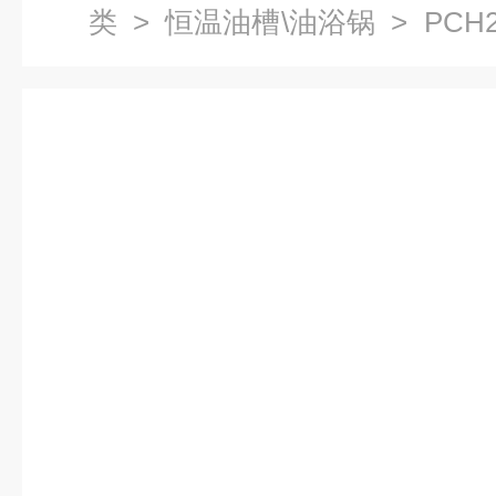
类
>
恒温油槽\油浴锅
> PCH
恒温水槽（油槽）直销