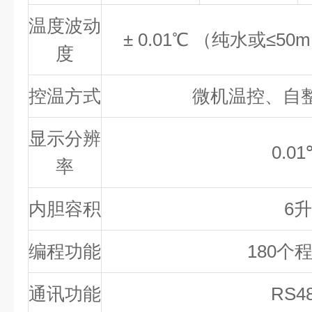
温度波动
± 0.01℃ （纯水或≤5
度
控温方式
微机温控、自整
显示分辨
0.0
率
内胆容积
6升
编程功能
180个
通讯功能
RS4