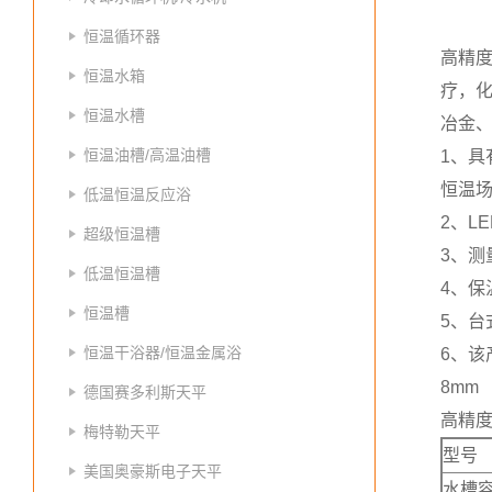
恒温循环器
高精
恒温水箱
疗，化
恒温水槽
冶金
恒温油槽/高温油槽
1、
恒温
低温恒温反应浴
2、L
超级恒温槽
3、测
低温恒温槽
4、保
恒温槽
5、台
恒温干浴器/恒温金属浴
6、该
8mm
德国赛多利斯天平
高精
梅特勒天平
型号
美国奥豪斯电子天平
水槽容