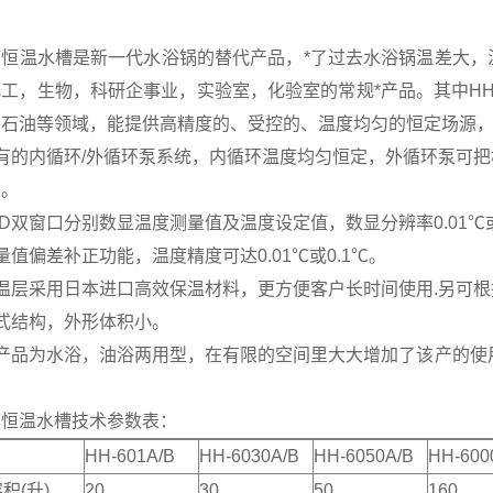
度恒温水槽是新一代水浴锅的替代产品，*了过去水浴锅温差大，
工，生物，科研企事业，实验室，化验室的常规*产品。其中HH
、石油等领域，能提供高精度的、受控的、温度均匀的恒定场源
具有的内循环/外循环泵系统，内循环温度均匀恒定，外循环泵可
场。
ED双窗口分别数显温度测量值及温度设定值，数显分辨率0.01℃
量值偏差补正功能，温度精度可达0.01℃或0.1℃。
温层采用日本进口高效保温材料，更方便客户长时间使用.另可
式结构，外形体积小。
产品为水浴，油浴两用型，在有限的空间里大大增加了该产的使用功
度恒温水槽技术参数表：
HH-601A/B
HH-6030A/B
HH-6050A/B
HH-600
积(升)
20
30
50
160