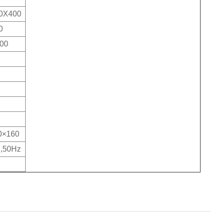
0X400
0
00
0×160
,50Hz