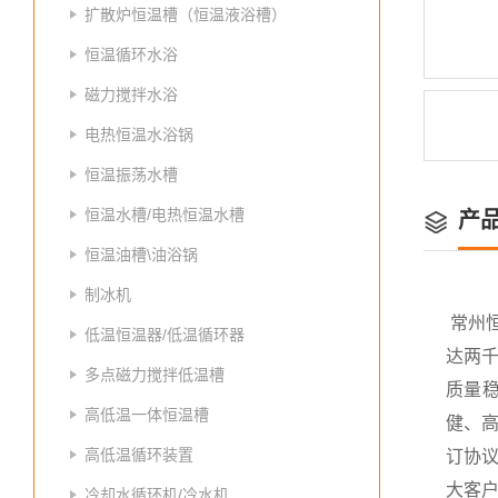
扩散炉恒温槽（恒温液浴槽）
恒温循环水浴
磁力搅拌水浴
电热恒温水浴锅
恒温振荡水槽
恒温水槽/电热恒温水槽
产
恒温油槽\油浴锅
制冰机
常州
低温恒温器/低温循环器
达两
多点磁力搅拌低温槽
质量
高低温一体恒温槽
健、高
高低温循环装置
订协议
大客
冷却水循环机/冷水机