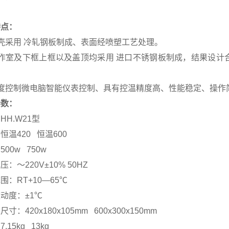
特点：
壳采用 冷轧钢板制成、表面经喷塑工艺处理。
工作室及下框上框以及盖顶均采用 进口不锈钢板制成，结果设计
温度控制微电脑智能仪表控制、具有控温精度高、性能稳定、操作
参数：
HH.W21型
恒温420 恒温600
00w 750w
：～220V±10% 50HZ
围：RT+10—65℃
动度：±1℃
寸：420x180x105mm 600x300x150mm
.15kg 13kg