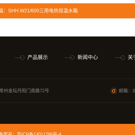
篇：
SHH.W21/600三用电热恒温水箱
产品展示
新闻中心
关
常州金坛丹阳门南路72号
邮箱：38
ed 备案号：
苏ICP备13011786号-4