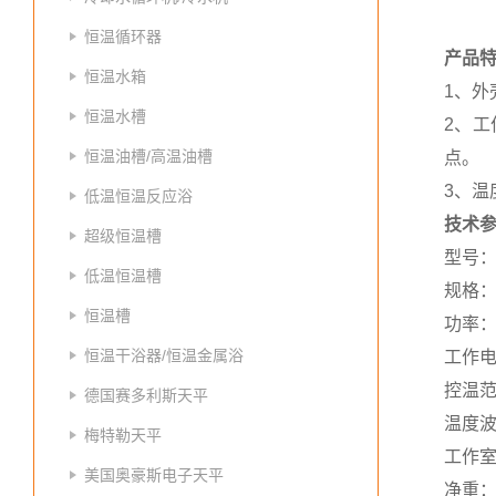
恒温循环器
产品
恒温水箱
1、外
恒温水槽
2、
恒温油槽/高温油槽
点。
3、
低温恒温反应浴
技术
超级恒温槽
型号：
低温恒温槽
规格：
恒温槽
功率：5
恒温干浴器/恒温金属浴
工作电压
控温范
德国赛多利斯天平
温度波
梅特勒天平
工作室尺
美国奥豪斯电子天平
净重：7