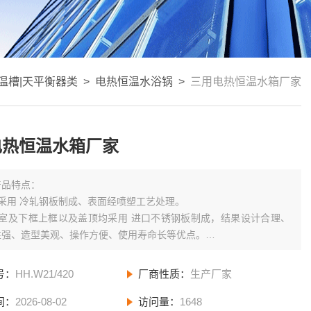
温槽|天平衡器类
>
电热恒温水浴锅
>
三用电热恒温水箱厂家
电热恒温水箱厂家
产品特点：
采用 冷轧钢板制成、表面经喷塑工艺处理。
作室及下框上框以及盖顶均采用 进口不锈钢板制成，结果设计合理、
性强、造型美观、操作方便、使用寿命长等优点。
度控制微电脑智能仪表控制、具有控温精度高、性能稳定、操作简便等
号：
HH.W21/420
厂商性质：
生产厂家
间：
2026-08-02
访问量：
1648