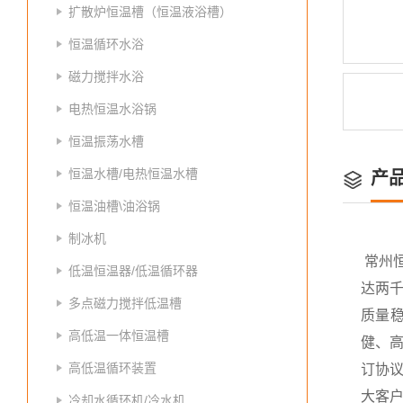
扩散炉恒温槽（恒温液浴槽）
恒温循环水浴
磁力搅拌水浴
电热恒温水浴锅
恒温振荡水槽
恒温水槽/电热恒温水槽
产
恒温油槽\油浴锅
制冰机
常州
低温恒温器/低温循环器
达两
多点磁力搅拌低温槽
质量
高低温一体恒温槽
健、高
高低温循环装置
订协议
大客
冷却水循环机/冷水机