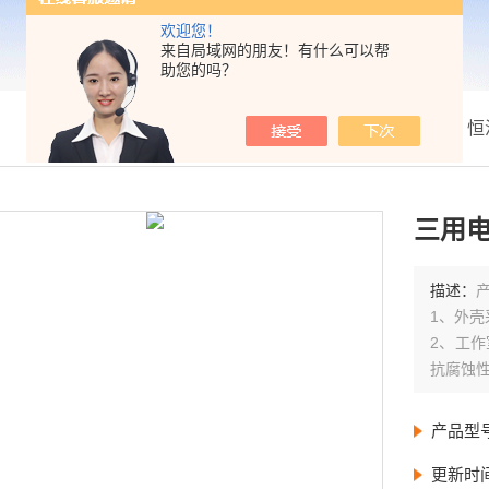
欢迎您！
来自局域网的朋友！有什么可以帮
助您的吗？
我的位置：
首页
>
产品展示
>
恒
三用
描述：
1、外壳
2、工
抗腐蚀
3、温
优点。
产品型
更新时