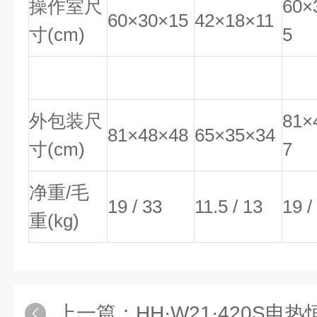
操作室尺
60×
60×30×15
42×18×11
寸(cm)
5
外包装尺
81×
81×48×48
65×35×34
寸(cm)
7
净重/毛
19 / 33
11.5 / 13
19 /
重(kg)
上一篇：
HH·W21·420S