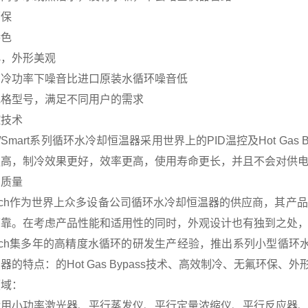
环保
特色
小，外形美观
制冷功率下噪音比进口原装水循环噪音低
规格型号，满足不同用户的需求
控技术
/Smart系列循环水冷却恒温器采用世界上的PID温控及Hot Ga
更高，制冷效果更好，效率更高，使用寿命更长，并且不会对供
的质量
Tech作为世界上众多设备公司循环水冷却恒温器的供应商，其产品
可靠。在考虑产品性能和适用性的同时，外观设计也有独到之处
Tech集多年的高精度水循环的研发生产经验，推出系列小型循环水
器的特点：的Hot Gas Bypass技术、高效制冷、无氟环保、外
领域：
运用小功率激光器、平行蒸发仪、平行定量浓缩仪、平行反应器