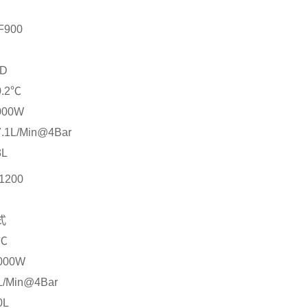
F900
ID
0.2
℃
000W
7.1L/Min@4Bar
3L
1200
式
℃
000W
L/Min@4Bar
0L