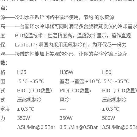
特点：
源——冷却水在系统回路中循环使用，节约 的水资源
更高——一台循环水冷却器可同时满足多台旋转蒸发仪的冷却需
度——PID控温技术，控温精度高，温度数字显示，操作直观
保——LabTech字啊国内采用无氟制冷剂，为环保尽一份力
美观——接触的性能加上美观的外形，让你的实验室锦上添花
参数：
规格
H35
H35W
H50
范围
-5
℃
～
35
℃
室温～室温
+
10
℃
-5
℃
～
35
℃
方式
PID
（
LCD
数显）
PID(LCD
数显
)
PID
（
LCD
数显
方式
压缩机制冷
风冷
压缩机制冷
稳定度
±
0.3
℃
----
±
0.3
℃
能力
350W
350W
500W
量
3.5L/Min@0.5Bar
3.5L/Min@0.5Bar
3.5L/Min@0.5B