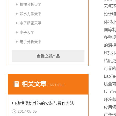
机械分析天平
无氟
静水力学天平
设计
体积
电子精密天平
同等
电子天平
多种
电子分析天平
的温
H系列
查看全部产品
精度
可靠
Lab
相关文章
质量
/ ARTICLE
Lab
环冷却
电热恒温培养箱的安装与操作方法
应用
2017-05-05
广泛