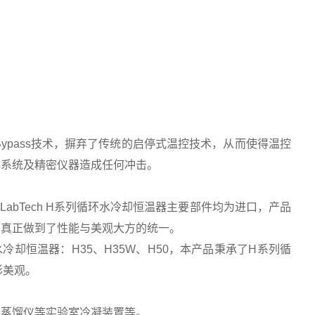
s Bypass技术，摒弃了传统的启停式温控技术，从而使得温控
电系统及精密仪器造成任何冲击。
LabTech H系列循环水冷却恒温器主要部件均为进口，产品
，真正做到了性能与美观大方的统一。
冷却恒温器：H35、H35W、H50，本产品秉承了H系列循
形美观。
、蒸馏仪等实验室冷凝装置等。