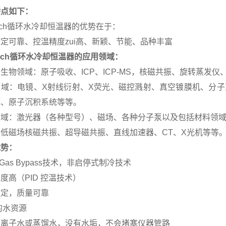
特点如下：
Tech循环水冷却恒温器的优势在于：
定可靠、控温精度zui高、新颖、节能、品种丰富
Tech循环水冷却恒温器的应用领域：
生物领域：原子吸收、ICP、ICP-MS，核磁共振、旋转蒸发
领域：电镜、X射线衍射、X荧光、磁控溅射、真空镀膜机、分子
统、原子沉积系统等等。
领域：激光器（各种型号）、磁场、各种分子泵以及包括材料领
低磁场核磁共振、超导磁共振、直线加速器、CT、X光机等等
优势：
t Gas Bypass技术，非启停式制冷技术
度高（PID 控温技术）
稳定，质量可靠
的水资源
去离子水或蒸馏水，没有水垢，不会堵塞仪器管路