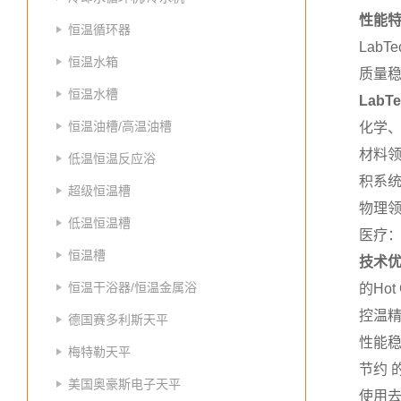
性能
恒温循环器
Lab
恒温水箱
质量稳
恒温水槽
Lab
恒温油槽/高温油槽
化学、
材料
低温恒温反应浴
积系
超级恒温槽
物理
低温恒温槽
医疗：
恒温槽
技术
恒温干浴器/恒温金属浴
的Ho
控温精
德国赛多利斯天平
性能
梅特勒天平
节约 
美国奥豪斯电子天平
使用