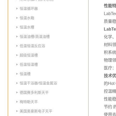
性能
恒温循环器
Lab
恒温水箱
质量稳
恒温水槽
Lab
恒温油槽/高温油槽
化学、
材料
低温恒温反应浴
积系
超级恒温槽
物理
低温恒温槽
医疗：
恒温槽
技术
恒温干浴器/恒温金属浴
的Ho
控温精
德国赛多利斯天平
性能
梅特勒天平
节约 
美国奥豪斯电子天平
使用