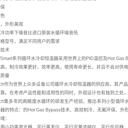
环保
特色
小，外形美观
制冷功率下噪音比进口原装水循环噪音低
规格型号，满足不同用户的需求
控技术
/Smart系列循环水冷却恒温器采用世界上的PID温控及Hot Ga
更高，制冷效果更好，效率更高，使用寿命更长，并且不会对供
的质量
Tech作为世界上众多设备公司循环水冷却恒温器的供应商，其产品
可靠。在考虑产品性能和适用性的同时，外观设计也有独到之处
Tech集多年的高精度水循环的研发生产经验，推出系列小型循环水
器的特点：的Hot Gas Bypass技术、高效制冷、无氟环保、外
领域：
运用小功率激光器、平行蒸发仪、平行定量浓缩仪、平行反应器