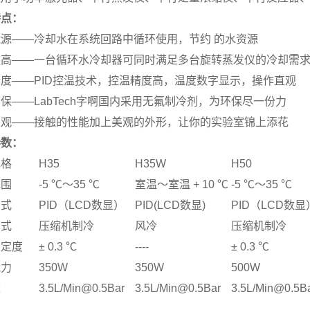
特点：
源——冷却水在系统回路中循环使用，节约 的水资源
更高——一台循环水冷却器可同时满足多台旋转蒸发仪的冷却需
度——PID控温技术，控温精度高，温度数字显示，操作直观
保——LabTech字啊国内采用无氟制冷剂，为环保尽一份力
美观——接触的性能加上美观的外形，让你的实验室锦上添花
参数：
规格
H35
H35W
H50
范围
-5
℃
～
35
℃
室温～室温
+
10
℃
-5
℃
～
35
℃
方式
PID
（
LCD
数显）
PID(LCD
数显
)
PID
（
LCD
数显
方式
压缩机制冷
风冷
压缩机制冷
稳定度
±
0.3
℃
----
±
0.3
℃
能力
350W
350W
500W
量
3.5L/Min@0.5Bar
3.5L/Min@0.5Bar
3.5L/Min@0.5B