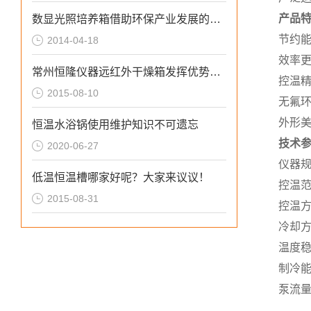
产品
数显光照培养箱借助环保产业发展的机遇迅速崛起
节约能
2014-04-18
效率
常州恒隆仪器远红外干燥箱发挥优势占据环试市场
控温精
2015-08-10
无氟环
外形
恒温水浴锅使用维护知识不可遗忘
技术
2020-06-27
仪器
低温恒温槽哪家好呢？大家来议议！
控温
2015-08-31
控温
冷却
温度
制冷
泵流