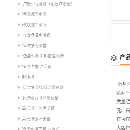
扩散炉恒温槽（恒温液浴槽）
恒温循环水浴
磁力搅拌水浴
电热恒温水浴锅
恒温振荡水槽
恒温水槽/电热恒温水槽
产
恒温油槽\油浴锅
制冰机
常州
低温恒温器/低温循环器
达两
多点磁力搅拌低温槽
质量
高低温一体恒温槽
健、高
高低温循环装置
订协议
大客
冷却水循环机/冷水机