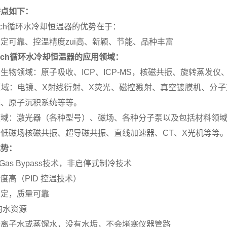
特点如下：
Tech循环水冷却恒温器的优势在于：
定可靠、控温精度zui高、新颖、节能、品种丰富
Tech循环水冷却恒温器的应用领域：
生物领域：原子吸收、ICP、ICP-MS，核磁共振、旋转蒸发
领域：电镜、X射线衍射、X荧光、磁控溅射、真空镀膜机、分子
统、原子沉积系统等等。
领域：激光器（各种型号）、磁场、各种分子泵以及包括材料领
低磁场核磁共振、超导磁共振、直线加速器、CT、X光机等等
优势：
t Gas Bypass技术，非启停式制冷技术
度高（PID 控温技术）
稳定，质量可靠
的水资源
去离子水或蒸馏水，没有水垢，不会堵塞仪器管路