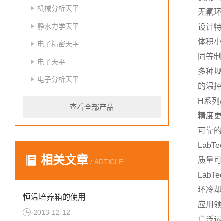
机械分析天平
无氟
静水力学天平
设计
体积
电子精密天平
同等
电子天平
多种
电子分析天平
的温
H系列
查看全部产品
精度
可靠
Lab
相关文章
质量
/ ARTICLE
Lab
环冷却
恒温培养箱的使用
应用
2013-12-12
广泛