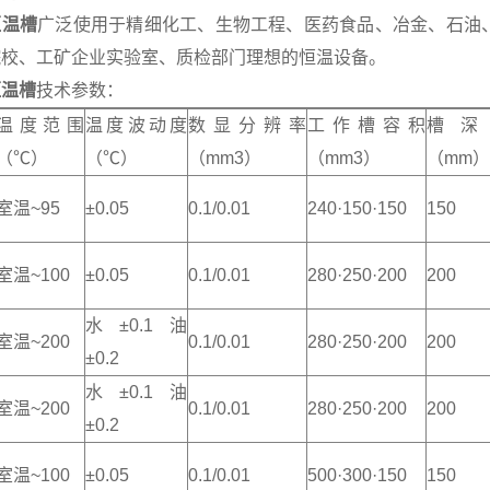
恒温槽
广泛使用于精细化工、生物工程、医药食品、冶金、石油
院校、工矿企业实验室、质检部门理想的恒温设备。
恒温槽
技术参数：
温度范围
温度波动度
数显分辨率
工作槽容积
槽深
（℃）
（℃）
（mm3）
（mm3）
（mm）
室温~95
±0.05
0.1/0.01
240·150·150
150
室温~100
±0.05
0.1/0.01
280·250·200
200
水±0.1油
室温~200
0.1/0.01
280·250·200
200
±0.2
水±0.1油
室温~200
0.1/0.01
280·250·200
200
±0.2
室温~100
±0.05
0.1/0.01
500·300·150
150