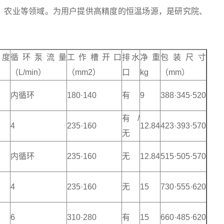
、农业等领域。为用户提供高精度的恒温场源，是研究院、
度
循环泵流量
工作槽开口
排水
净重
包装尺寸
（L/min）
（mm2）
口
kg
（mm）
内循环
180·140
有
9
388·345·520
有/
4
235·160
12.84
423·393·570
无
内循环
235·160
无
12.84
515·505·570
4
235·160
无
15
730·555·620
6
310·280
有
15
660·485·620