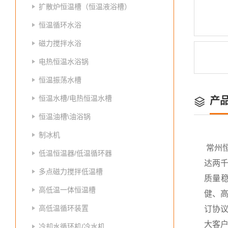
扩散炉恒温槽（恒温液浴槽）
恒温循环水浴
磁力搅拌水浴
电热恒温水浴锅
恒温振荡水槽
恒温水槽/电热恒温水槽
产
恒温油槽\油浴锅
制冰机
常州
低温恒温器/低温循环器
达两
多点磁力搅拌低温槽
质量
高低温一体恒温槽
健、高
高低温循环装置
订协议
大客
冷却水循环机/冷水机