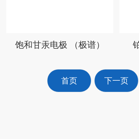
饱和甘汞电极 （极谱）
首页
下一页