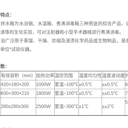
和特点：
搅拌水箱为水浴锅、水温箱、煮沸消毒箱三种用途的综合产品，
血清等的生化实验，可对注射器和小型手术器械进行煮沸消毒。
油浴广泛用于蒸馏、干燥、浓缩及浸渍化学药品或生物制品，是
单位*试验仪器。
参数：
有效容积（mm）
加热功率
温控范围
温度均匀性
温度波动度
2
420×180×200
1000W
室温~100℃
±0.5℃
≤±0.5℃
6
0
600×300×210
1800W
室温~100℃
±0.5℃
≤±0.5℃
7
5
280x280x300
2500W
室温~300℃
±1℃
≤±2℃