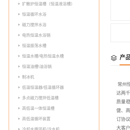
扩散炉恒温槽（恒温液浴槽）
恒温循环水浴
磁力搅拌水浴
电热恒温水浴锅
恒温振荡水槽
恒温水槽/电热恒温水槽
产
恒温油槽\油浴锅
制冰机
常州
低温恒温器/低温循环器
达两
多点磁力搅拌低温槽
质量
高低温一体恒温槽
健、高
高低温循环装置
订协议
大客
冷却水循环机/冷水机