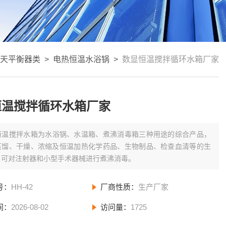
|天平衡器类
>
电热恒温水浴锅
>
数显恒温搅拌循环水箱厂家
恒温搅拌循环水箱厂家
恒温搅拌水箱为水浴锅、水温箱、煮沸消毒箱三种用途的综合产品，
蒸馏、干燥、浓缩及恒温加热化学药品、生物制品、检查血清等的生
，可对注射器和小型手术器械进行煮沸消毒。
号：
HH-42
厂商性质：
生产厂家
间：
2026-08-02
访问量：
1725