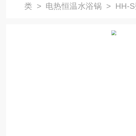
类
>
电热恒温水浴锅
> HH
价格