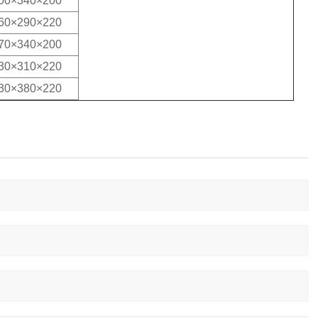
00×340×200
60×290×220
70×340×200
30×310×220
30×380×220