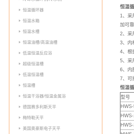
恒温
恒温循环器
1、
恒温水箱
加可
恒温水槽
2、
恒温油槽/高温油槽
3、内
4、根
低温恒温反应浴
5、
超级恒温槽
6、
低温恒温槽
7、
恒温槽
恒温
恒温干浴器/恒温金属浴
型号
HWS-
德国赛多利斯天平
HWS-
梅特勒天平
HWS-
美国奥豪斯电子天平