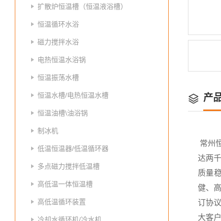
扩散炉恒温槽（恒温液浴槽）
恒温循环水浴
磁力搅拌水浴
电热恒温水浴锅
恒温振荡水槽
恒温水槽/电热恒温水槽
产
恒温油槽\油浴锅
制冰机
常州
低温恒温器/低温循环器
达两
多点磁力搅拌低温槽
质量
高低温一体恒温槽
健、高
高低温循环装置
订协议
大客
冷却水循环机/冷水机