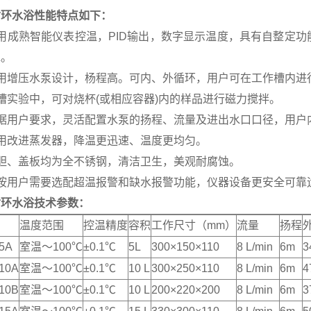
循环水浴
性能特点如下：
采用成熟智能仪表控温，PID输出，数字显示温度，具有自整定
靠。
采用增压水泵设计，杨程高。可内、外循环，用户可在工作槽内进
槽实验中，可对烧杯(或相应容器)内的样品进行磁力搅拌。
据用户要求，灵活配置水泵的扬程、流量及进出水口口径，用户
采用改进蒸发器，降温更迅速、温度更均匀。
内胆、盖板均为全不锈钢，清洁卫生，美观耐腐蚀。
可按用户需要选配超温报警和缺水报警功能，仪器设备更安全可靠
循环水浴技术参数：
温度范围
控温精度
容积
工作尺寸（mm）
流量
扬程
5A
室温～100℃
±0.1℃
5L
300×150×110
8 L/min
6m
3
10A
室温～100℃
±0.1℃
10 L
300×250×110
8 L/min
6m
4
10B
室温～100℃
±0.1℃
10 L
200×220×200
8 L/min
6m
3