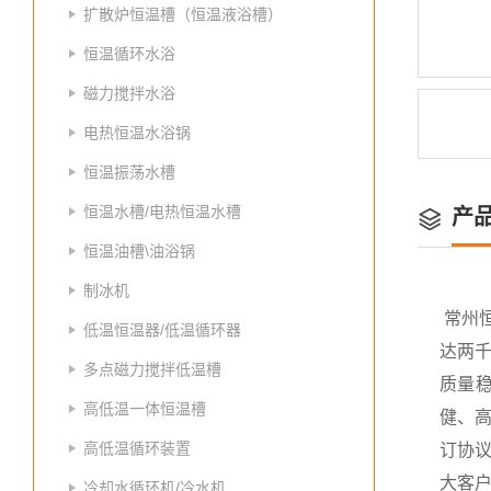
扩散炉恒温槽（恒温液浴槽）
恒温循环水浴
磁力搅拌水浴
电热恒温水浴锅
恒温振荡水槽
恒温水槽/电热恒温水槽
产
恒温油槽\油浴锅
制冰机
常州
低温恒温器/低温循环器
达两
多点磁力搅拌低温槽
质量
高低温一体恒温槽
健、高
高低温循环装置
订协议
大客
冷却水循环机/冷水机