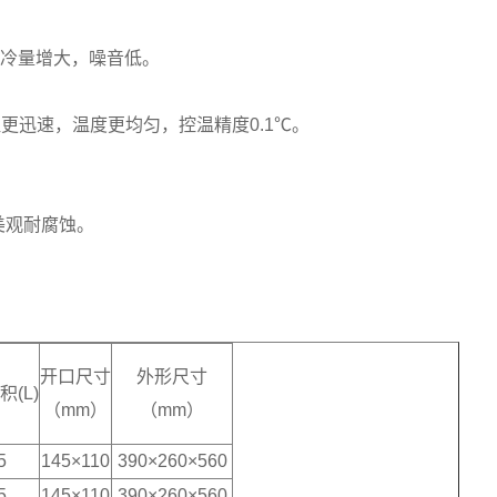
制冷量增大，噪音低。
。
更迅速，温度更均匀，控温精度0.1℃。
美观耐腐蚀。
开口尺寸
外形尺寸
积(L)
（mm）
（mm）
5
145×110
390×260×560
5
145×110
390×260×560