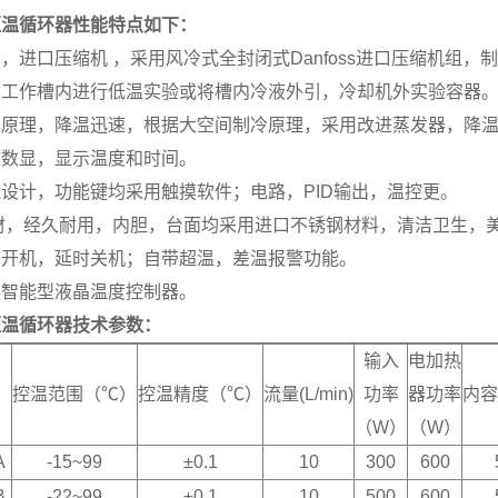
恒温循环器
性能特点如下：
，进口压缩机 ，采用风冷式全封闭式Danfoss进口压缩机组，
在工作槽内进行低温实验或将槽内冷液外引，冷却机外实验容器
原理，降温迅速，根据大空间制冷原理，采用改进蒸发器，降温
效数显，显示温度和时间。
设计，功能键均采用触摸软件；电路，PID输出，温控更。
钢材，经久耐用，内胆，台面均采用进口不锈钢材料，清洁卫生，
约开机，延时关机；自带超温，差温报警功能。
选智能型液晶温度控制器。
恒温循环器技术参数：
输入
电加热
控温范围（℃）
控温精度（℃）
流量(L/min)
功率
器功率
内容
（W）
（W）
A
-15~99
±0.1
10
300
600
B
-22~99
±0.1
10
500
600