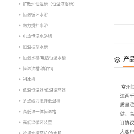
扩散炉恒温槽（恒温液浴槽）
恒温循环水浴
磁力搅拌水浴
电热恒温水浴锅
恒温振荡水槽
恒温水槽/电热恒温水槽
产
恒温油槽\油浴锅
制冰机
常州
低温恒温器/低温循环器
达两
多点磁力搅拌低温槽
质量
高低温一体恒温槽
健、高
高低温循环装置
订协议
大客
冷却水循环机/冷水机