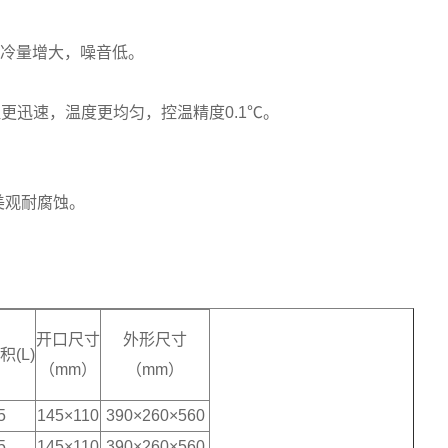
制冷量增大，噪音低。
。
更迅速，温度更均匀，控温精度0.1℃。
美观耐腐蚀。
开口尺寸
外形尺寸
积(L)
（mm）
（mm）
5
145×110
390×260×560
5
145×110
390×260×560