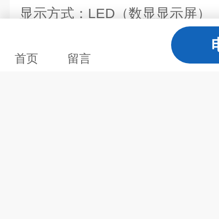
显示方式：LED（数显显示屏）
对流方式：自然对流式
首页
留言
振荡方式：回旋振荡式
驱动方式：偏心驱动式
回旋频率范围(rpm)：启动～350
回旋频率精度(rpm)：±1
摇板振荡幅度(mm)：Φ25
定时范围：0～99.9H
标准配置：250ml×50支，1000m