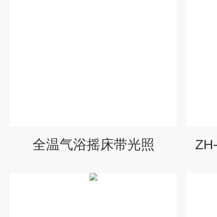
全温气浴摇床带光照
Z