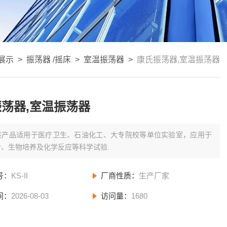
展示
>
振荡器 /摇床
>
室温振荡器
>
康氏振荡器,室温振荡器
荡器,室温振荡器
该产品适用于医疗卫生、石油化工、大专院校等单位实验室，应用于
合、生物培养及化学反应等科学试验.
号：
KS-II
厂商性质：
生产厂家
间：
2026-08-03
访问量：
1680