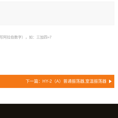
写阿拉伯数字），如：三加四=7
下一篇：
HY-2（A）普通振荡器,室温振荡器