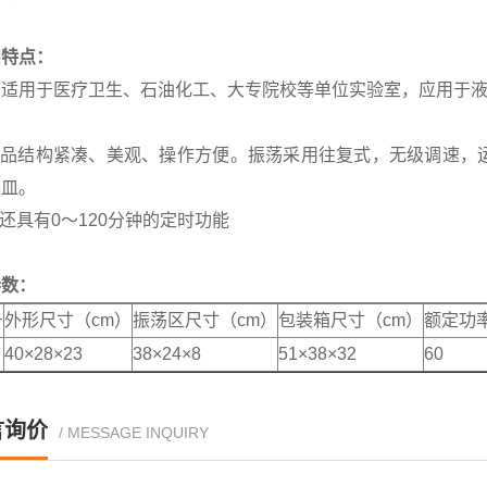
和特点：
品适用于医疗卫生、石油化工、大专院校等单位实验室，应用于液
该产品结构紧凑、美观、操作方便。振荡采用往复式，无级调速，
器皿。
型还具有0～120分钟的定时功能
参数：
号
外形尺寸（cm）
振荡区尺寸（cm）
包装箱尺寸（cm）
额定功
40×28×23
38×24×8
51×38×32
60
言询价
/ MESSAGE INQUIRY