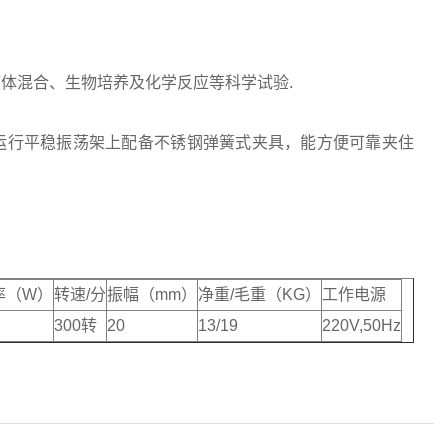
体混合、生物培养及化学反应等科学试验.
运行平稳振荡架上配备不锈钢弹簧式夹具，能方便可靠夹住
率（W）
转速/分
振幅（mm）
净重/毛重（KG）
工作电源
300转
20
13/19
220V,50Hz