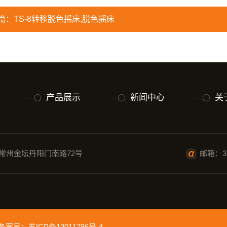
篇：
TS-8转移脱色摇床,脱色摇床
产品展示
新闻中心
关
常州金坛丹阳门南路72号
邮箱：38
ed 备案号：
苏ICP备13011786号-4