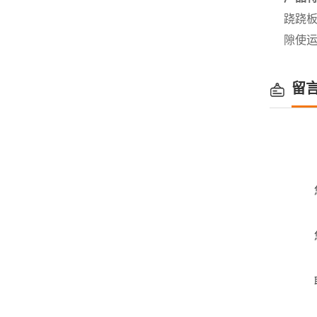
跷跷
隙使
留