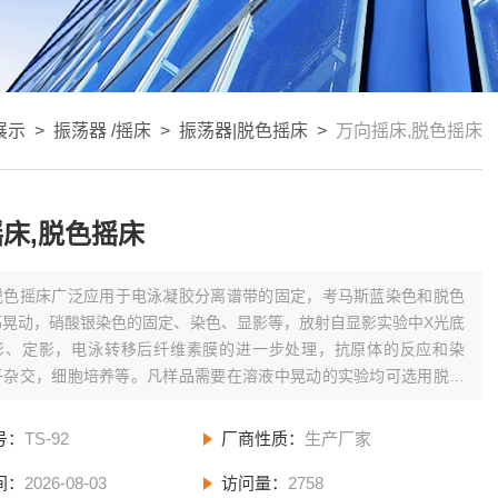
展示
>
振荡器 /摇床
>
振荡器|脱色摇床
>
万向摇床,脱色摇床
床,脱色摇床
脱色摇床广泛应用于电泳凝胶分离谱带的固定，考马斯蓝染色和脱色
荡晃动，硝酸银染色的固定、染色、显影等，放射自显影实验中X光底
影、定影，电泳转移后纤维素膜的进一步处理，抗原体的反应和染
子杂交，细胞培养等。凡样品需要在溶液中晃动的实验均可选用脱色
号：
TS-92
厂商性质：
生产厂家
间：
2026-08-03
访问量：
2758