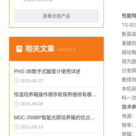
查看全部产品
性能
TS-
斯蓝
素膜
相关文章
/ ARTICLE
摇动角
视为
分发
PHS-3B数字式酸度计使用详述
胞得
2013-06-27
本机
恒温培养箱操作顺序和保养维修有哪些？
料一
2015-08-08
技术
电源：2
MGC-350BP智能光照培养箱的优点说明
频率：0
2021-09-10
旋幅