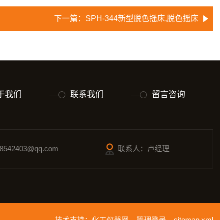
下一篇：
SPH-344新型脱色摇床,脱色摇床
于我们
联系我们
留言咨询
542403@qq.com
联系人：卢经理
技术支持：
化工仪器网
管理登录
sitemap.xml