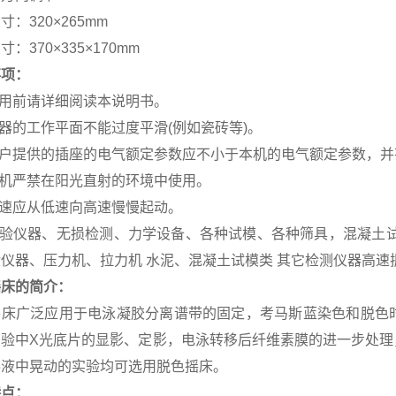
寸：320×265mm
：370×335×170mm
事项：
使用前请详细阅读本说明书。
机器的工作平面不能过度平滑(例如瓷砖等)。
用户提供的插座的电气额定参数应不小于本机的电气额定参数，
整机严禁在阳光直射的环境中使用。
调速应从低速向高速慢慢起动。
 试验仪器、无损检测、力学设备、各种试模、各种筛具，混凝土
仪器、压力机、拉力机 水泥、混凝土试模类 其它检测仪器高
摇床的简介：
摇床广泛应用于电泳凝胶分离谱带的固定，考马斯蓝染色和脱色
实验中X光底片的显影、定影，电泳转移后纤维素膜的进一步处理
溶液中晃动的实验均可选用脱色摇床。
特点：