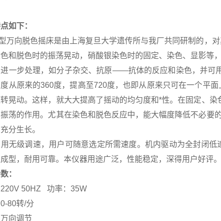
特点如下：
92型万向脱色摇床是由上海复旦大学遗传所与我厂共同研制的，
染色和脱色时的振荡晃动，硝酸银染色时的固定、染色、显影等，
的进一步处理，如分子杂交、抗原——抗体的反应和染色，并可用
度从原来的360度，提高至720度，也即从原来只可在一个平
旋转晃动。这样，就大大提高了摇动的均匀度和*性。在固定、染
挥振荡的作用。尤其在染色和脱色反应中，能大幅度降低不必要的
到充分生长。
采用无级调速，用户可随意选定所需速度。机内驱动为全封闭低
次成型，耐用可靠。本仪器用途广泛，性能稳定，深得用户好评
参数：
20V 50HZ 功率：35W
-80转/分
：万向调节