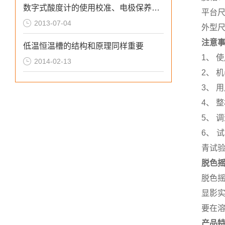
数字式酸度计的使用校准、电极保养及缓冲液配置保存
平台尺
2013-07-04
外型尺寸
注意
低温恒温槽的结构和原理同样重要
1、 
2014-02-13
2、 
3、 
4、 
5、 
6、
青试验
脱色
脱色
显影
要在
产品