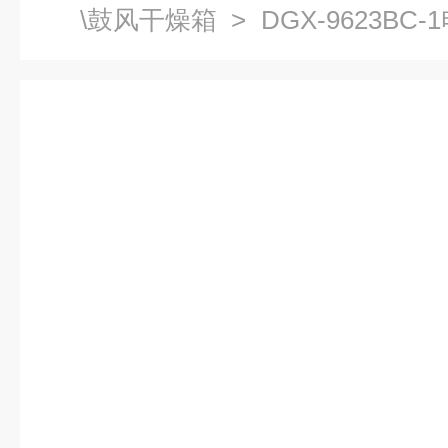
\鼓风干燥箱
> DGX-9623B
热恒温箱