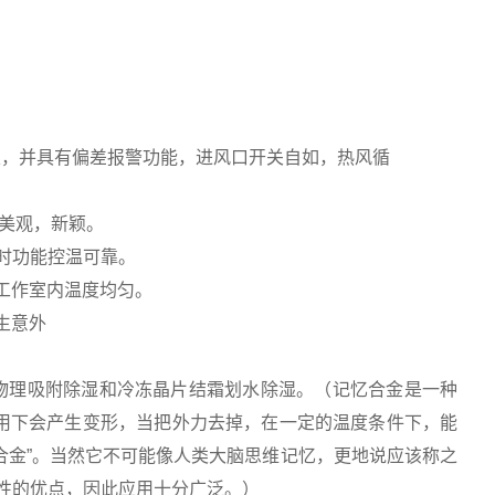
。
定，并具有偏差报警功能，进风口开关自如，热风循
型美观，新颖。
定时功能控温可靠。
工作室内温度均匀。
生意外
物理吸附除湿和冷冻晶片结霜划水除湿。（记忆合金是一种
作用下会产生变形，当把外力去掉，在一定的温度条件下，能
合金”。当然它不可能像人类大脑思维记忆，更地说应该称之
毒性的优点，因此应用十分广泛。）