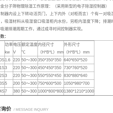
合金分子筛物理除湿工作原理：（采用新型的电子除湿控制器）
控制器内设上下转动活页门，上下内外（对柜而言）个有一对吸
开，吸湿材料从吸湿窗口吸湿柜内水份，另柜内湿度下降；排潮
、吸潮排潮周期工作，通过成寻时间控制器实现。
参数：
功率
电压
额定温度
内径尺寸
外形尺寸
kw
V
℃
（H*B*L）mm
（H*B*L）mm
0S
1.6
220
50～300
350*350*350
640*650*520
1S
3
220
50～300
450*450*350
730*760*520
2S
3
220
50～300
550*550*450
830*880*640
3S
5
200
50～300
750*600*500
1050*980*700
4S
7
380
50～300
1000*800*800
1380*1210*1000
言询价
/ MESSAGE INQUIRY