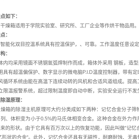
特点如下：
列干燥箱适用于学院实验室、研究所、工厂企业等作烘干物品用
特点：
脑智能化双目控温系统具有控温保护，、可靠。工作温度任意设
结构：
体内均采用镜面不锈钢氩弧焊制作而成，箱体外采用 钢板，造
用具有超温偏保护、数字显示的微电脑P.I.D温度控制器，带有
热风循环系统由能在高温下连续动转的风机和合适风道组成。提高
独立限温报警系统，超过限制温度即自动中断，实验安全运行不发
箱除湿原理：
干燥箱的除湿主机原理可大约分类成如下两种：记忆合金分子筛
排列、体积变为小于0.5%的马氏体相变合金。这种合金在外力
原来的形状。由于它具有百万次以上的恢复功能，因此叫做“记忆
忆形状的合金“。此外，记忆合金还具有无磁性，耐磨耐蚀、无