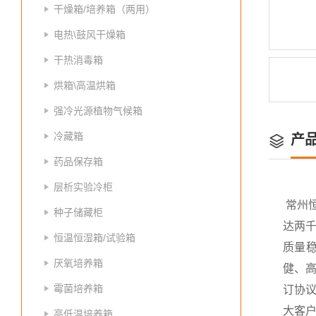
干燥箱/培养箱（两用）
电热\鼓风干燥箱
干热消毒箱
烘箱\高温烘箱
强冷光源植物气候箱
冷藏箱
产
药品保存箱
层析实验冷柜
常州
种子储藏柜
达两
恒温恒湿箱/试验箱
质量
厌氧培养箱
健、高
霉菌培养箱
订协议
大客
高低温培养箱