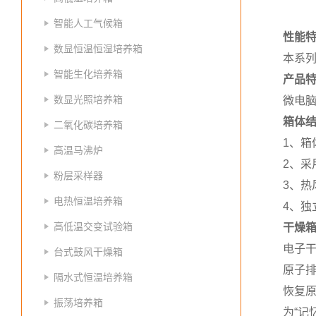
智能人工气候箱
性能
数显恒温恒湿培养箱
本系
智能生化培养箱
产品
数显光照培养箱
微电
箱体
二氧化碳培养箱
1、箱
高温马沸炉
2、采
粉层采样器
3、
电热恒温培养箱
4、
高低温交变试验箱
干燥
电子
台式鼓风干燥箱
原子
隔水式恒温培养箱
恢复
振荡培养箱
为“记