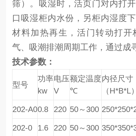
筛）。吸湿时，活页门对内打开
口吸湿柜内水份，另柜内湿度下
材料加热再生，活门转动打开
气、吸潮排潮周期工作，通过成
技术参数：
功率
电压
额定温度
内径尺寸
型号
kw
V
℃
（H*B*L
202-A0
0.8
220
50～300
250*250*
202-0
1.6
220
50～300
350*350*