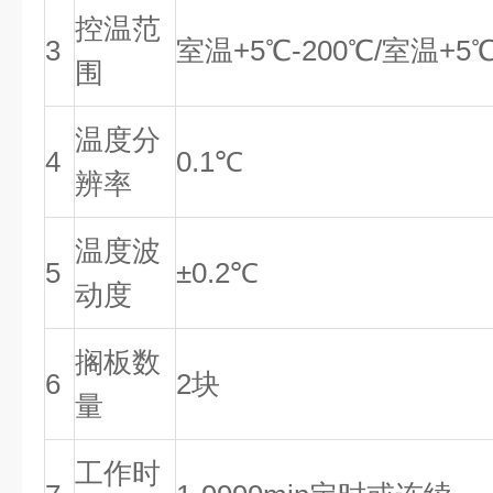
控温范
3
室温+5℃-200℃/室温+5
围
温度分
4
0.1℃
辨率
温度波
5
±0.2℃
动度
搁板数
6
2块
量
工作时