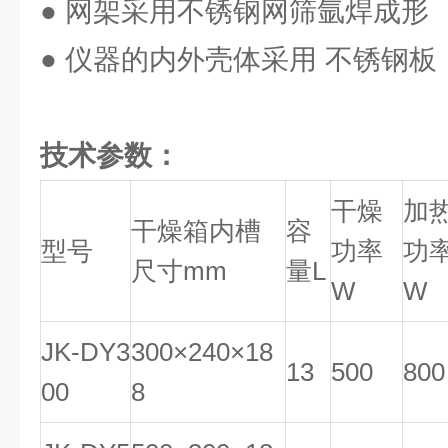
● 网架采用不锈钢网筛氩焊成形
● 仪器的内外壳体采用 不锈钢板
技术参数：
干燥
加
干燥箱内槽
容
型号
功率
功
尺寸mm
量L
W
W
JK-DY3
300×240×18
13
500
800
00
8