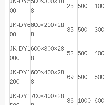
JK-DY5
500×300×18
28
500
100
00
8
JK-DY6
600×200×28
35
500
300
00
8
JK-DY1
600×300×28
52
500
400
000
8
JK-DY1
600×400×28
69
500
500
200
8
JK-DY1
700×400×28
86
1000
600