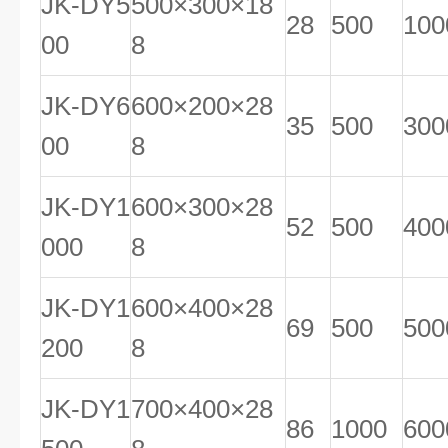
JK-DY5
500×300×18
28
500
100
00
8
JK-DY6
600×200×28
35
500
300
00
8
JK-DY1
600×300×28
52
500
400
000
8
JK-DY1
600×400×28
69
500
500
200
8
JK-DY1
700×400×28
86
1000
600