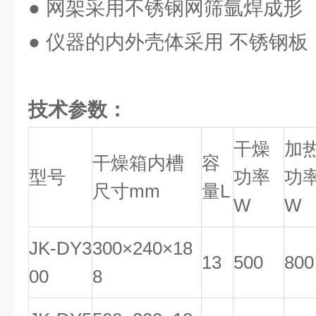
● 网架采用不锈钢网筛氩焊成形
● 仪器的内外壳体采用 不锈钢板
技术参数：
干燥
加
干燥箱内槽
容
型号
功率
功
尺寸mm
量L
W
W
JK-DY3
300×240×18
13
500
800
00
8