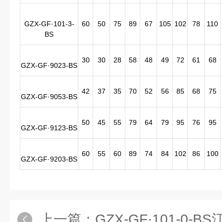
GZX-GF·101-3-
60
50
75
89
67
105
102
78
110
BS
30
30
28
58
48
49
72
61
68
GZX-GF·9023-BS
42
37
35
70
52
56
85
68
75
GZX-GF·9053-BS
50
45
55
79
64
79
95
76
95
GZX-GF·9123-BS
60
55
60
89
74
84
102
86
100
GZX-GF·9203-BS
上一篇：
GZX-GF·101-0