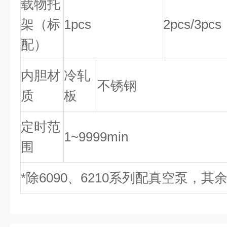
载物托
架（标
1pcs
2pcs/3pcs
配）
内胆材
冷轧
不锈钢
质
板
定时范
1~9999min
围
*除6090、6210系列配真空泵，