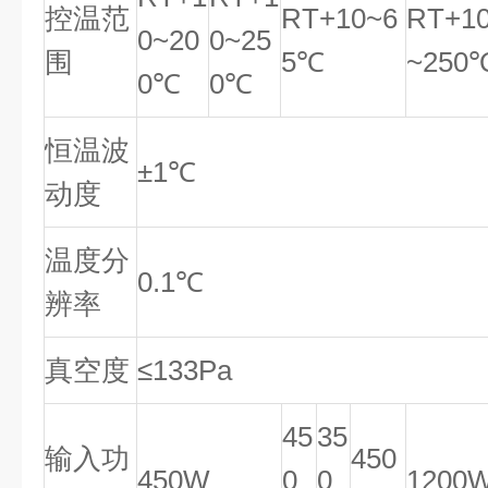
控温范
RT+10~6
RT+1
0~20
0~25
围
5℃
~250
0℃
0℃
恒温波
±1℃
动度
温度分
0.1℃
辨率
真空度
≤133Pa
45
35
输入功
450
450W
0
0
1200