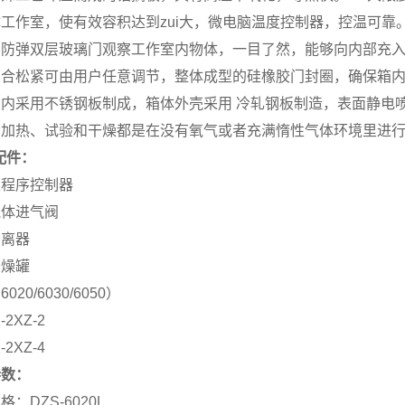
工作室，使有效容积达到zui大，微电脑温度控制器，控温可靠
，防弹双层玻璃门观察工作室内物体，一目了然，能够向内部充
闭合松紧可由用户任意调节，整体成型的硅橡胶门封圈，确保箱
内采用不锈钢板制成，箱体外壳采用 冷轧钢板制造，表面静电
、加热、试验和干燥都是在没有氧气或者充满惰性气体环境里进
配件：
型程序控制器
气体进气阀
分离器
干燥罐
020/6030/6050）
2XZ-2
2XZ-4
参数：
：DZS-6020L