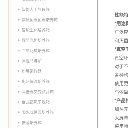
智能人工气候箱
性能
数显恒温恒湿培养箱
*用途
智能生化培养箱
广泛
数显光照培养箱
和灭
*真空
二氧化碳培养箱
真空
高温马沸炉
对于
粉层采样器
各种
电热恒温培养箱
使用
高低温交变试验箱
与依
*产品
台式鼓风干燥箱
加热元
隔水式恒温培养箱
大屏
振荡培养箱
采用特