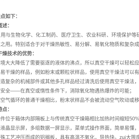
特点如下：
概述：
应用与生物化学、化工制药、医疗卫生、农业科研、环境保护等
菌之用。特别适合于对干燥热敏性、易分解、易氧化物质和复杂
干燥技术的优势：
环境大大降低了需要驱逐的液体的沸点，所以真空干燥可以轻松
不易干燥的样品，例如粉末或颗粒状样品，使用真空干燥法可以
构造复杂的机械部件或其他多孔样品经过清洗后使用真空干燥法
更安全――在真空或惰性条件下，消除氧化物遇热爆炸的可能；
靠空气循环的普通干燥相比，粉末状样品不会被流动空气吹动或
特点：
件位于箱体内部隔板上与传统真空干燥箱相比加热时间缩短50%（除6
幕液晶显示屏，多组数据一屏显示，菜单式操作界面，简单易懂
殊工艺冲压而成的铝搁板，具有高温不氧化，导热快。zui大限