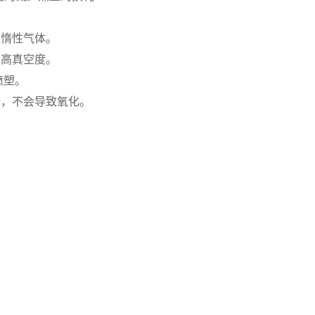
。
入惰性气体。
内高真空度。
喷塑。
行，不会导致氧化。