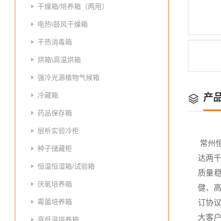
干燥箱/培养箱（两用）
电热\鼓风干燥箱
干热消毒箱
烘箱\高温烘箱
强冷光源植物气候箱
冷藏箱
产
药品保存箱
层析实验冷柜
常州
种子储藏柜
达两
恒温恒湿箱/试验箱
质量
厌氧培养箱
健、高
霉菌培养箱
订协议
大客
高低温培养箱