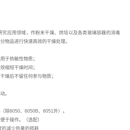
研究应用领域，作粉末干燥、烘培以及各类玻璃容器的消毒
成分物品进行快速高效的干燥处理。
应用于热敏性物质；
有效缩短干燥时间；
，干燥后不留任何参与物质；
移动。
050、6050B、6051外）。
，便于操作。（选配）
度的减少热量的损耗