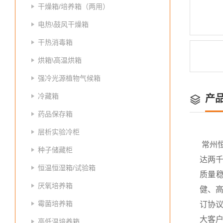
干燥箱/培养箱（两用）
电热\鼓风干燥箱
干热消毒箱
烘箱\高温烘箱
强冷光源植物气候箱
冷藏箱
产
药品保存箱
层析实验冷柜
常州
种子储藏柜
达两
恒温恒湿箱/试验箱
质量
厌氧培养箱
健、高
霉菌培养箱
订协议
大客
高低温培养箱