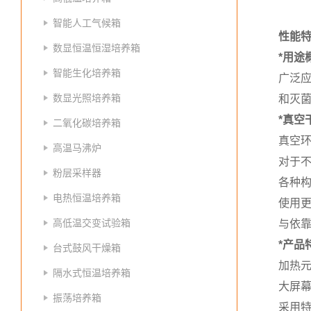
智能人工气候箱
性能
数显恒温恒湿培养箱
*用途
智能生化培养箱
广泛
数显光照培养箱
和灭
*真空
二氧化碳培养箱
真空
高温马沸炉
对于
粉层采样器
各种
电热恒温培养箱
使用
高低温交变试验箱
与依
*产品
台式鼓风干燥箱
加热元
隔水式恒温培养箱
大屏
振荡培养箱
采用特