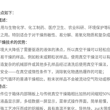
特点如下：
概述：
应用与生物化学、化工制药、医疗卫生、农业科研、环境保护等
菌之用。特别适合于对干燥热敏性、易分解、易氧化物质和复杂
干燥技术的优势：
环境大大降低了需要驱逐的液体的沸点，所以真空干燥可以轻松
不易干燥的样品，例如粉末或颗粒状样品，使用真空干燥法可以
构造复杂的机械部件或其他多孔样品经过清洗后使用真空干燥法
更安全――在真空或惰性条件下，消除氧化物遇热爆炸的可能；
靠空气循环的普通干燥相比，粉末状样品不会被流动空气吹动或
特点：
件位于箱体内部隔板上与传统真空干燥箱相比加热时间缩短50%（除6
幕液晶显示屏，多组数据一屏显示，菜单式操作界面，简单易懂
殊工艺冲压而成的铝搁板，具有高温不氧化，导热快。zui大限