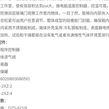
工作室，使有效容积达到zui大，微电脑温度控制器，控温可靠
，防弹双层玻璃门观察工作室内物体，一目了然，能够向内部充
闭合松紧可由用户任意调节，整体成型的硅橡胶门封圈，确保箱
内采用不锈钢板制成，箱体外壳采用 冷轧钢板制造，表面静电
、加热、试验和干燥都是在没有氧气或者充满惰性气体环境里进
配件：
型程序控制器
气体进气阀
分离器
干燥罐
020/6030/6050）
2XZ-2
2XZ-4
参数：
：DZS-6210L