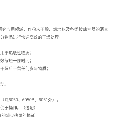
研究应用领域，作粉末干燥、烘培以及各类玻璃容器的消毒
成分物品进行快速高效的干燥处理。
应用于热敏性物质；
有效缩短干燥时间；
，干燥后不留任何参与物质；
移动。
050、6050B、6051外）。
，便于操作。（选配）
度的减少热量的损耗