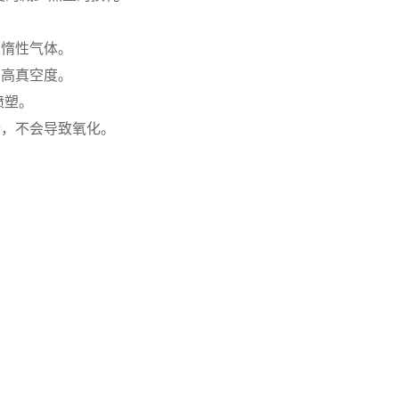
。
入惰性气体。
内高真空度。
喷塑。
行，不会导致氧化。