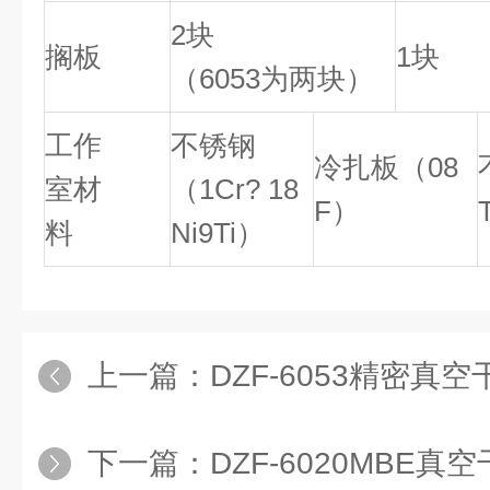
2块
搁板
1块
（6053为两块）
工作
不锈钢
冷扎板（08
室材
（1Cr? 18
F）
料
Ni9Ti）
上一篇：
DZF-6053精密真空
下一篇：
DZF-6020MBE真