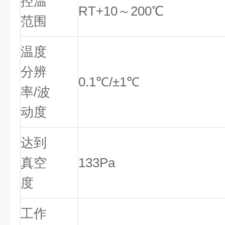
控温
RT+10～200℃
范围
温度
分辨
0.1℃/±1℃
率/波
动度
达到
真空
133Pa
度
工作