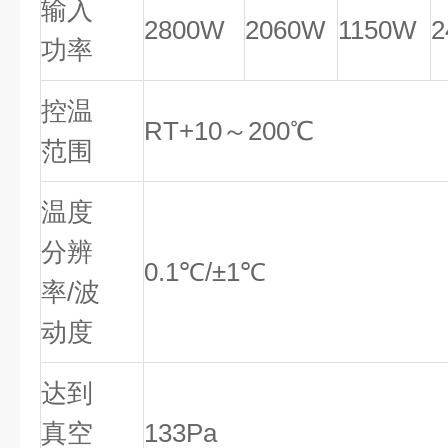
输入
2800W
2060W
1150W
2
功率
控温
RT+10～200℃
范围
温度
分辨
0.1℃/±1℃
率/波
动度
达到
真空
133Pa