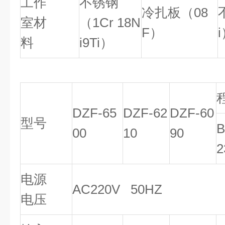
工作
不锈钢
冷扎板（08
室材
（1Cr 18N
F）
料
i9Ti）
DZF-65
DZF-62
DZF-60
型号
B
00
10
90
2
电源
AC220V 50HZ
电压