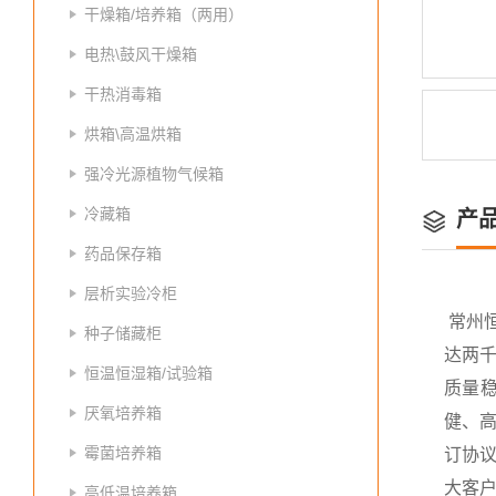
干燥箱/培养箱（两用）
电热\鼓风干燥箱
干热消毒箱
烘箱\高温烘箱
强冷光源植物气候箱
冷藏箱
产
药品保存箱
层析实验冷柜
常州
种子储藏柜
达两
恒温恒湿箱/试验箱
质量
厌氧培养箱
健、高
霉菌培养箱
订协议
大客
高低温培养箱