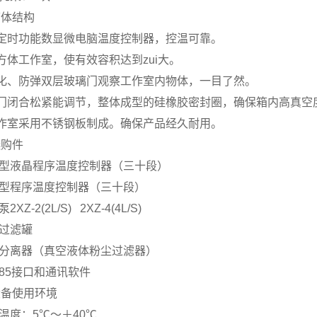
箱体结构
带定时功能数显微电脑温度控制器，控温可靠。
方体工作室，使有效容积达到zui大。
钢化、防弹双层玻璃门观察工作室内物体，一目了然。
箱门闭合松紧能调节，整体成型的硅橡胶密封圈，确保箱内高真空
工作室采用不锈钢板制成。确保产品经久耐用。
选购件
能型液晶程序温度控制器（三十段）
能型程序温度控制器（三十段）
2XZ-2(2L/S) 2XZ-4(4L/S)
燥过滤罐
液分离器（真空液体粉尘过滤器）
S485接口和通讯软件
设备使用环境
境温度：5℃～＋40℃