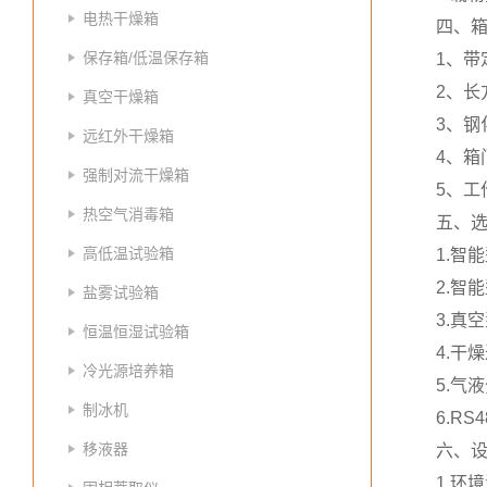
电热干燥箱
四、
保存箱/低温保存箱
1、
2、长
真空干燥箱
3、
远红外干燥箱
4、
强制对流干燥箱
5、
热空气消毒箱
五、
高低温试验箱
1.智
2.智
盐雾试验箱
3.真空泵
恒温恒湿试验箱
4.干
冷光源培养箱
5.气
制冰机
6.R
移液器
六、
1.环