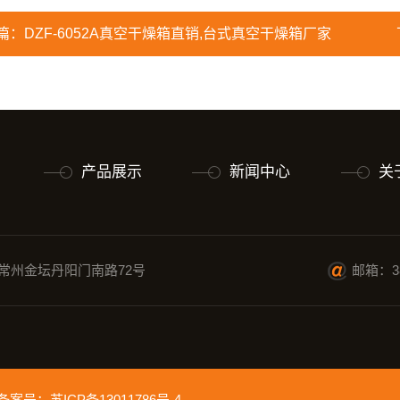
篇：
DZF-6052A真空干燥箱直销,台式真空干燥箱厂家
产品展示
新闻中心
关
常州金坛丹阳门南路72号
邮箱：38
ed 备案号：
苏ICP备13011786号-4