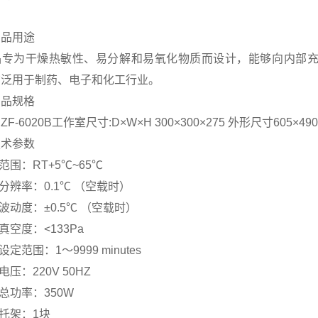
产品用途
品专为干燥热敏性、易分解和易氧化物质而设计，能够向内部
广泛用于制药、电子和化工行业。
产品规格
ZF-6020B工作室尺寸:D×W×H 300×300×275 外形尺寸605×490
技术参数
度范围：RT+5℃~65℃
度分辨率：0.1℃ （空载时）
度波动度：±0.5℃ （空载时）
到真空度：<133Pa
设定范围：1～9999 minutes
电压：220V 50HZ
备总功率：350W
物托架：1块