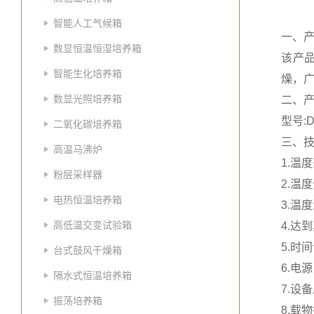
智能人工气候箱
一、
数显恒温恒湿培养箱
该产
智能生化培养箱
燥，
数显光照培养箱
二、
型号:D
二氧化碳培养箱
三、
高温马沸炉
1.温
粉层采样器
2.温
电热恒温培养箱
3.温
高低温交变试验箱
4.达
5.时间
台式鼓风干燥箱
6.电源
隔水式恒温培养箱
7.设
振荡培养箱
8.载