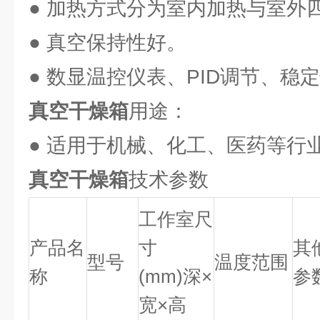
● 加热方式分为室内加热与室外
● 真空保持性好。
● 数显温控仪表、PID调节、稳
真空干燥箱
用途：
● 适用于机械、化工、医药等行
真空干燥箱
技术参数
工作室尺
产品名
寸
其
型号
温度范围
称
(mm)深×
参
宽×高