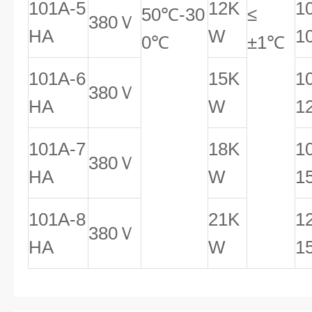
101A-5
12K
1
50℃-30
≤
380Ｖ
HA
W
1
0℃
±1℃
101A-6
15K
1
380Ｖ
HA
W
1
101A-7
18K
1
380Ｖ
HA
W
1
101A-8
21K
1
380Ｖ
HA
W
1