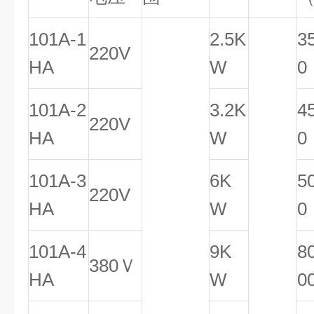
101A-1
2.5K
3
220V
HA
W
101A-2
3.2K
4
220V
HA
W
0
101A-3
6K
5
220V
HA
W
0
101A-4
9K
8
380Ｖ
HA
W
0