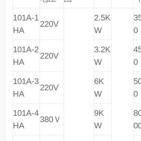
101A-1
2.5K
3
220V
HA
W
101A-2
3.2K
4
220V
HA
W
0
101A-3
6K
5
220V
HA
W
0
101A-4
9K
8
380Ｖ
HA
W
0