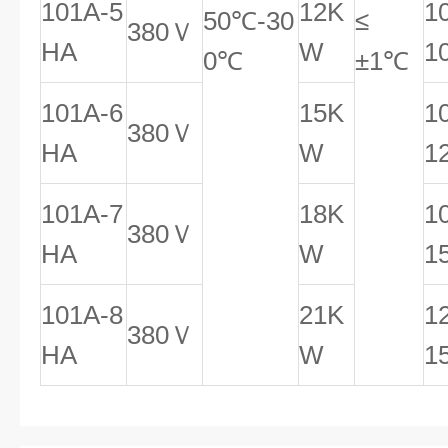
101A-5
12K
1
50℃-30
≤
380Ｖ
HA
W
1
0℃
±1℃
101A-6
15K
1
380Ｖ
HA
W
1
101A-7
18K
1
380Ｖ
HA
W
1
101A-8
21K
1
380Ｖ
HA
W
1