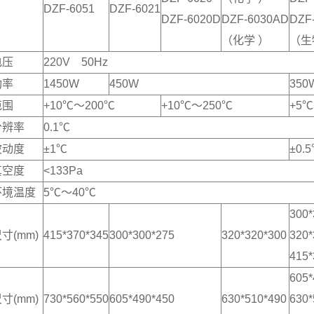
DZF-6051
DZF-6021
DZF-6020D
DZF-6030AD
DZF
（化学 ）
（生
电压
220V 50Hz
功率
1450W
450W
350
范围
+10℃～200℃
+10℃～250℃
+5
分辨率
0.1℃
波动度
±1℃
±0.
真空度
<133Pa
环境温度
5℃～40℃
300*
寸(mm)
415*370*345
300*300*275
320*320*300
320*
415*
605*
寸(mm)
730*560*550
605*490*450
630*510*490
630*