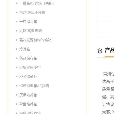
干燥箱/培养箱（两用）
电热\鼓风干燥箱
干热消毒箱
烘箱\高温烘箱
强冷光源植物气候箱
冷藏箱
产
药品保存箱
层析实验冷柜
常州
种子储藏柜
达两
恒温恒湿箱/试验箱
质量
厌氧培养箱
健、高
霉菌培养箱
订协议
大客
高低温培养箱