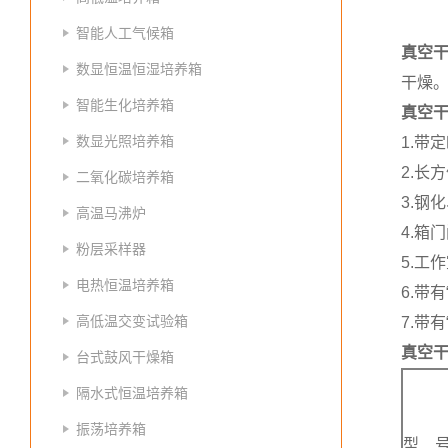
智能人工气候箱
真空
数显恒温恒湿培养箱
干燥
智能生化培养箱
真空
数显光照培养箱
1.带
2.长
二氧化碳培养箱
3.钢
高温马沸炉
4.箱
粉层采样器
5.工
电热恒温培养箱
6.带
高低温交变试验箱
7.带
真空
台式鼓风干燥箱
隔水式恒温培养箱
振荡培养箱
型 