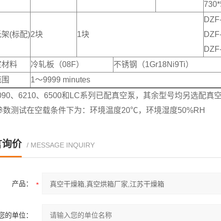
730*
DZF
架(标配)
2块
1块
DZF
DZF
室材料
冷轧板（08F）
不锈钢（1Gr18Ni9Ti）
范围
1～9999 minutes
090、6210、6500和LC系列已配真空泵，其余型号均另选配真
参数测试在空载条件下为：环境温度20℃，环境湿度50%RH
言询价
/ MESSAGE INQUIRY
产品：
您的单位：