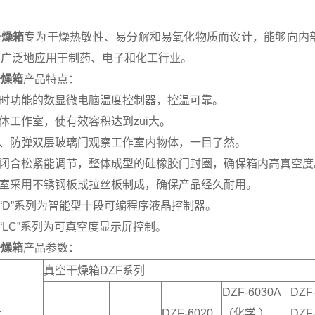
干燥箱
专为干燥热敏性、易分解和易氧化物质而设计，能够向内
。广泛地应用于制药、电子和化工行业。
干燥箱
产品特点：
定时功能的数显微电脑温度控制器，控温可靠。
方体工作室，使有效容积达到zui大。
化、防弹双层玻璃门观察工作室内物体，一目了然。
门闭合松紧能调节，整体成型的硅橡胶门封圈，确保箱内高真空
作室采用不锈钢板或拉丝板制成，确保产品经久耐用。
有“D”系列为智能型十段可编程序液晶控制器。
有“LC”系列为可真空度显示屏控制。
干燥箱
产品参数：
真空干燥箱DZF系列
DZF-6030A
DZF
号
DZF-6020
（化学 ）
DZF