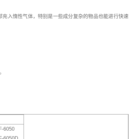
部充入惰性气体，特别是一些成分复杂的物品也能进行快速
度。
F-6050
F-6050D