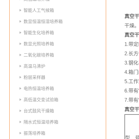
智能人工气候箱
真空
数显恒温恒湿培养箱
干燥
智能生化培养箱
真空
数显光照培养箱
1.带
2.长
二氧化碳培养箱
3.钢
高温马沸炉
4.箱
粉层采样器
5.工
电热恒温培养箱
6.带
高低温交变试验箱
7.带
真空
台式鼓风干燥箱
隔水式恒温培养箱
振荡培养箱
型 