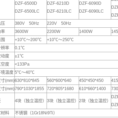
DZF-6500D
DZF-6210D
DZF-6090D
DZ
DZF-6500LC
DZF-6210LC
DZF-6090LC
DZ
电压
380V 50Hz
220V 50Hz
功率
3600W
2200W
1400W
14
范围
+10℃～200℃
+10℃～250℃
分辨率
0.1℃
波动度
±1℃
真空度
<133Pa
环境温度
5℃～40℃
寸(mm)
630*810*845
560*600*640
450*450*450
415
寸(mm)
790*1030*1855
720*805*1680
610*660*1400
730
DZ
板
4块（独立温控）
3块（独立温控）
2块（独立温控）
DZ
室材料
不锈钢（1Gr18Ni9Ti）