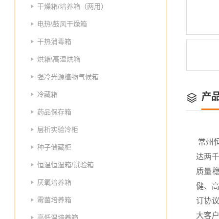
干燥箱/培养箱（两用）
电热\鼓风干燥箱
干热消毒箱
烘箱\高温烘箱
强冷光源植物气候箱
冷藏箱
产
药品保存箱
层析实验冷柜
常州
种子储藏柜
达两
恒温恒湿箱/试验箱
质量
厌氧培养箱
健、高
霉菌培养箱
订协议
大客
高低温培养箱