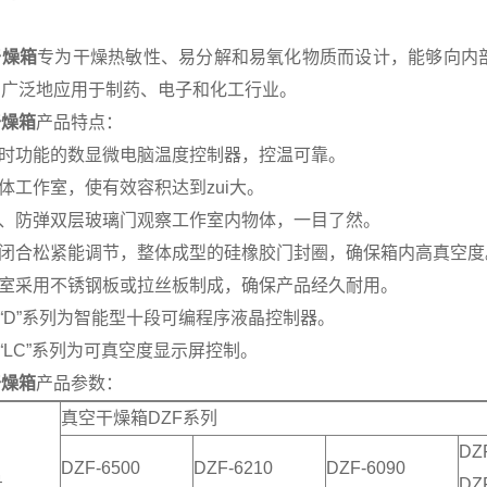
干燥箱
专为干燥热敏性、易分解和易氧化物质而设计，能够向内
。广泛地应用于制药、电子和化工行业。
干燥箱
产品特点：
定时功能的数显微电脑温度控制器，控温可靠。
方体工作室，使有效容积达到zui大。
化、防弹双层玻璃门观察工作室内物体，一目了然。
门闭合松紧能调节，整体成型的硅橡胶门封圈，确保箱内高真空
作室采用不锈钢板或拉丝板制成，确保产品经久耐用。
有“D”系列为智能型十段可编程序液晶控制器。
有“LC”系列为可真空度显示屏控制。
干燥箱
产品参数：
真空干燥箱DZF系列
DZ
DZF-6500
DZF-6210
DZF-6090
号
DZ