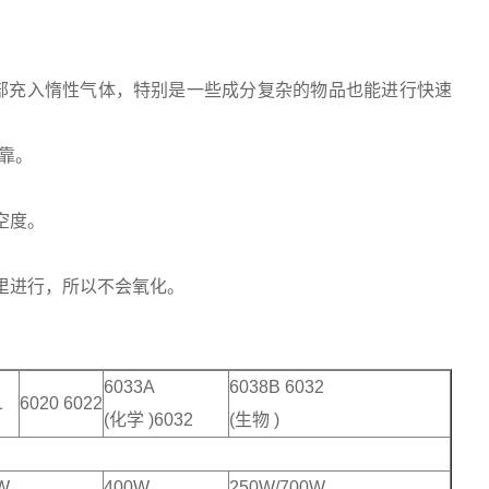
部充入惰性气体，特别是一些成分复杂的物品也能进行快速
靠。
空度。
里进行，所以不会氧化。
6033A
6038B 6032
1
6020 6022
(化学 )6032
(生物 )
W
400W
250W/700W