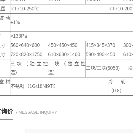
范围
RT+10-250℃
RT+10-20
波动
±1%
度
<133Pa
尺寸
560×640×600
450×450×450
415×345×370
300
尺寸
720×820×1750
610×680×1460
590×490×450
610
三块（独立控
二块（独立控
二块/三块(6053)
一块/
温）
温）
室材
冷轧
不锈钢（1Gr18Ni9Ti）
（0.8）
言询价
/ MESSAGE INQUIRY