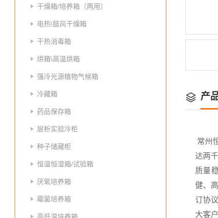
干燥箱/培养箱（两用）
电热\鼓风干燥箱
干热消毒箱
烘箱\高温烘箱
强冷光源植物气候箱
冷藏箱
产
药品保存箱
层析实验冷柜
常州
种子储藏柜
达两
恒温恒湿箱/试验箱
质量
厌氧培养箱
健、高
霉菌培养箱
订协议
大客
高低温培养箱