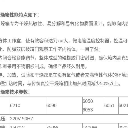
干燥箱性能特点如下：
干燥箱专为干燥热敏性、易分解和易氧化物质而设计，能够向内
。
方体工作室，使有效容积达到zui大，微电脑温度控制器，控温可
钢化、防弹双层玻璃门观察工作室内物体，一目了然。
箱内闭合松紧能调节，整体成型的硅橡胶门密封圈，确保箱内高真
作室采用不锈钢板制成，确保产品经久耐用。
储存、加热、试验和干燥都是在没有氧气或者充满惰性气体的环境
ui短加热时间，与传统真空干燥箱相比加热时间减少50%以上。
干燥箱技术参数：
6050
6210
6090
6051
602
6053
电压
220V 50HZ
功率
1500W
750W
1400W
250