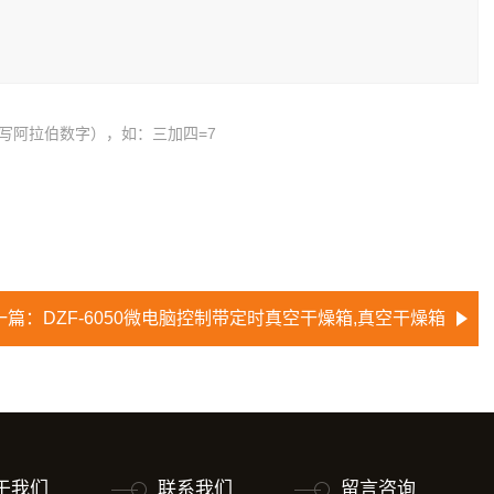
写阿拉伯数字），如：三加四=7
一篇：
DZF-6050微电脑控制带定时真空干燥箱,真空干燥箱
于我们
联系我们
留言咨询