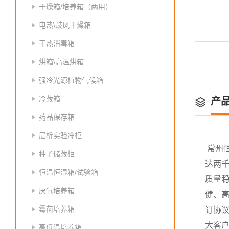
干燥箱/培养箱（两用）
电热\鼓风干燥箱
干热消毒箱
烘箱\高温烘箱
强冷光源植物气候箱
冷藏箱
产
药品保存箱
层析实验冷柜
常州
种子储藏柜
达两
恒温恒湿箱/试验箱
质量
厌氧培养箱
健、高
霉菌培养箱
订协议
大客
高低温培养箱