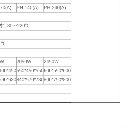
70(A)
PH-140(A)
PH-240(A)
：80～220℃
1℃
0W
2050W
2450W
400*450
550*450*550
600*550*600
590*630
840*570*730
800*750*800