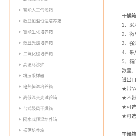
智能人工气候箱
干燥箱
数显恒温恒湿培养箱
1、
智能生化培养箱
2、微
数显光照培养箱
3、
4、
二氧化碳培养箱
5、
高温马沸炉
数显、
粉层采样器
进出
电热恒温培养箱
★带“
高低温交变试验箱
★不带
★可
台式鼓风干燥箱
★可
隔水式恒温培养箱
振荡培养箱
干燥箱