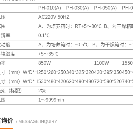
PH-010(A)
PH-030(A)
PH-050(A)
PH-0
电压
AC220V 50HZ
范围
A、为培养箱时：RT+5～80℃ B、为干燥箱时
分辨率
0.1℃
波动度
A、为培养箱时：±0.5℃ B、为干燥箱时：±
环境温度
+5～35℃
功率
850W
1100W
155
寸（mm）W*D*H
250*260*250
340*325*320
420*395*350
450*
寸（mm）W*D*H
530*480*420
620*490*490
720*590*520
740*
托架（标配）
2块
范围
1～9999min
言询价
/ MESSAGE INQUIRY