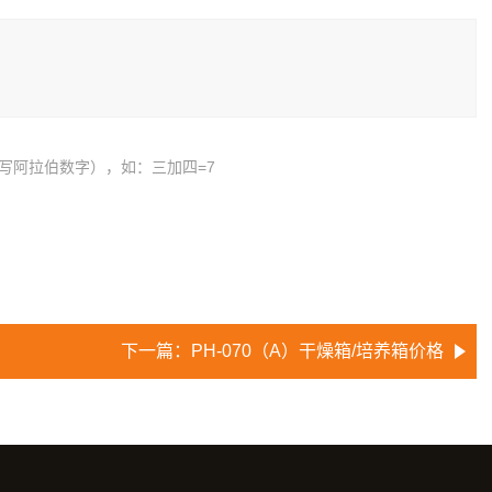
写阿拉伯数字），如：三加四=7
下一篇：
PH-070（A）干燥箱/培养箱价格