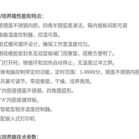
/培养箱
性能和特点：
采用镜面不锈钢内胆，四角半圆弧易清洁，箱内搁板间距可调
电脑温度控制器，控温可靠。
强迫式暖风循环设计，确保工作室温度均匀。
采用硅橡胶密封条及双层玻璃门观察窗，观察方便明了。
箱门打开时，微循环和加热自动停止，无温度过冲之弊。
微电脑控制带定时功能，定时范围：1-9999分，镜面不锈钢内
口风量可调节，带观察窗，干燥、培养两用。
A”内胆是镜面不锈钢，四角圆弧形。
“A”内胆是镀锌板。
选智能型程序温度控制器。
选配嵌入式打印机
/培养箱技术参数：