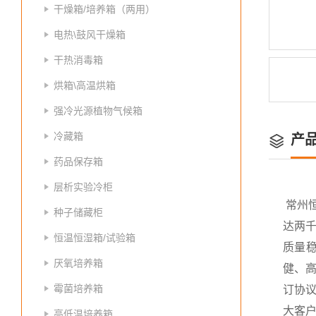
干燥箱/培养箱（两用）
电热\鼓风干燥箱
干热消毒箱
烘箱\高温烘箱
强冷光源植物气候箱
冷藏箱
产
药品保存箱
层析实验冷柜
常州
种子储藏柜
达两
恒温恒湿箱/试验箱
质量
厌氧培养箱
健、高
霉菌培养箱
订协议
大客
高低温培养箱