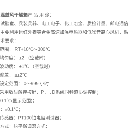
恒温鼓风干燥箱
产 品 用 途：
备试验室、兵装兵器、电工电子、化工冶金、质检计量、邮电通
备主要利用远红外镍铬合金高速加温电热器和低噪音离心风机，
技术要求：
范围： RT+10℃～300℃
度均匀度： ±2 （空载时）
度波动度： ±1℃ （空载时）
偏差： ≤±2℃
间设定范围： 0～999 小时
制采用数显触摸按键，P . I . D系统同频道协调控制；
0.1℃(显示范围)；
：±0.1℃；
温传感器：PT100铂电阻测试器；
制方式：热平衡调温方式；