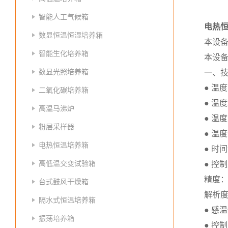
智能人工气候箱
电热
数显恒温恒湿培养箱
本设
智能生化培养箱
本设
数显光照培养箱
一、
● 温度
二氧化碳培养箱
● 温
高温马沸炉
● 温
粉层采样器
● 温度
电热恒温培养箱
● 时
高低温交变试验箱
● 控
精度：
台式鼓风干燥箱
解析度
隔水式恒温培养箱
● 感
振荡培养箱
● 控