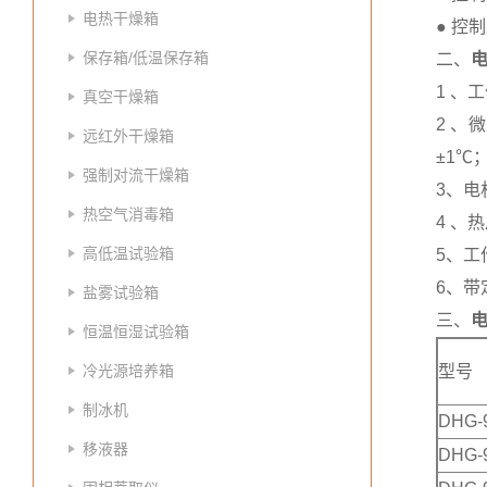
电热干燥箱
● 控
保存箱/低温保存箱
二、
1 、
真空干燥箱
2 、
远红外干燥箱
±1℃
强制对流干燥箱
3、
热空气消毒箱
4 、
高低温试验箱
5、
6、带
盐雾试验箱
三、
恒温恒湿试验箱
冷光源培养箱
型号
制冰机
DHG-
移液器
DHG-