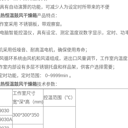
制具有自动演算的功能，可减少人为设定时所带来的不便
电热恒温鼓风干燥箱
产品特点：
工作室采用 不锈钢板，带观察窗。
微电脑智能控温仪，具有设定、测定温度双数字显示，定时、功率抑
；
电机采用低噪音、耐高温电机，确保使用寿命；
热风循环系统由风机和风道组成，进出口风量调节，工作室内温度
工作室内部设有多层不锈钢托盘和样品架，供客户选择需要；
定时功能，定时范围： 0~9999min 。
电热恒温鼓风干燥箱
技术参数：
工作室尺寸
控温范围（℃）
宽*深*高（mm)
9030
300*300*350
9030A