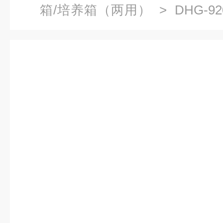
箱/培养箱（两用）
> DHG-
厂家,全自动干燥箱