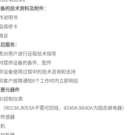
配备的技术资料及附件：
 操作说明书
 产品保修卡
合格证
售后服务：
 负责对用户进行远程技术指导
 及时提供设备的备件、配件
 提供设备使用过程中的技术咨询和支持
 接到客户故障通知8个工作时内立即响应
主要元器件
ID控制仪表
（9013A,9053A不需可控硅，9240A,9640A为固态继电器）
00传感器
电机