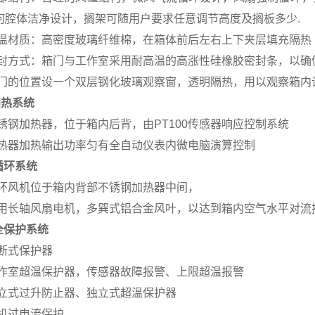
何腔体洁净设计，搁架可随用户要求任意调节高度及搁板多少.
 保温材质：高密度玻璃纤维棉，在箱体前后左右上下夹层填充隔热
 密封方式：箱门与工作室采用耐高温的高涨性硅橡胶密封条，以
 箱门的位置设一个双层钢化玻璃观察窗，透明隔热，用以观察箱
加热系统
 不锈钢加热器，位于箱内后背，由PT100传感器响应控制系统
 加热器加热输出功率匀有全自动仪表内微电脑演算控制
循环系统
 循环风机位于箱内背部不锈钢加热器中间，
 采用长轴风扇电机，多巽式铝合金风叶，以达到箱内空气水平对
全保护系统
 熔断式保护器
工 作室超温保护器，传感器故障报警、上限超温报警
 独立式过升防止器、独立式超温保护器
 风机过电流保护