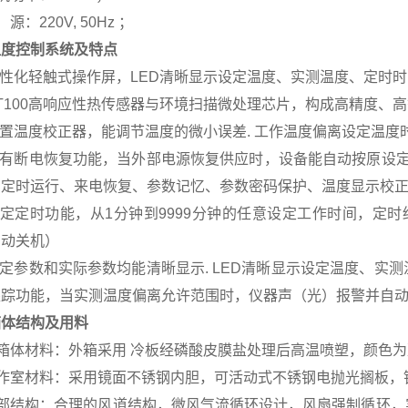
电 源：220V, 50Hz ；
温度控制系统及特点
. 个性化轻触式操作屏，LED清晰显示设定温度、实测温度、定
. PT100高响应性热传感器与环境扫描微处理芯片，构成高精度、
. 内置温度校正器，能调节温度的微小误差. 工作温度偏离设定温
. 具有断电恢复功能，当外部电源恢复供应时，设备能自动按原设
定时运行、来电恢复、参数记忆、参数密码保护、温度显示校正
. 设定定时功能，从1分钟到9999分钟的任意设定工作时间，
自动关机）
. 设定参数和实际参数均能清晰显示. LED清晰显示设定温度
踪功能，当实测温度偏离允许范围时，仪器声（光）报警并自动
箱体结构及用料
 外箱体材料：外箱采用 冷板经磷酸皮膜盐处理后高温喷塑，颜色
 工作室材料：采用镜面不锈钢内胆，可活动式不锈钢电抛光搁板
 内部结构：合理的风道结构，微风气流循环设计，风扇强制循环