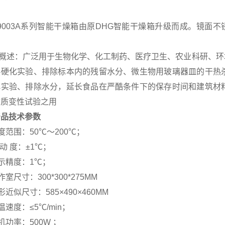
-9003A系列智能干燥箱由原DHG智能干燥箱升级而成。镜面
概述：广泛用于生物化学、化工制药、医疗卫生、农业科研、环
热硬化实验、排除标本内的残留水分、微生物用玻璃器皿的干热
化实验、排除水分，延长食品在严酷条件下的保存时间和建筑材
物质变性试验之用
产品技术参数
 温度范围：50℃～200℃；
波 动 度：±1℃；
 显示精度：1℃；
工作室尺寸：300*300*275MM
外形近似尺寸：585×490×460MM
升温速度：≤5℃/min；
整机功率：500W ；