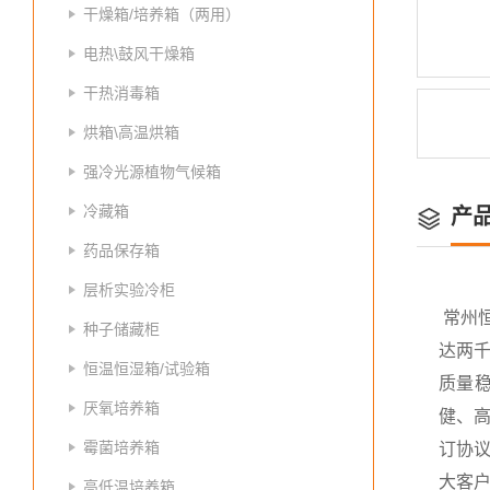
干燥箱/培养箱（两用）
电热\鼓风干燥箱
干热消毒箱
烘箱\高温烘箱
强冷光源植物气候箱
冷藏箱
产
药品保存箱
层析实验冷柜
常州
种子储藏柜
达两
恒温恒湿箱/试验箱
质量
厌氧培养箱
健、高
霉菌培养箱
订协议
大客
高低温培养箱