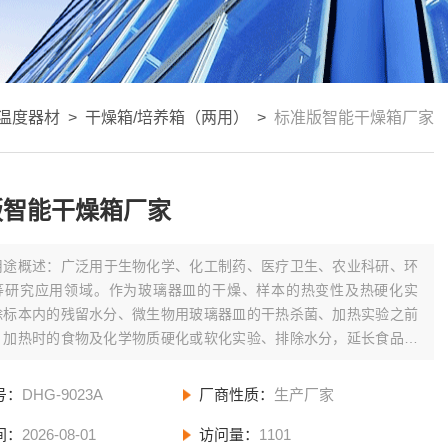
温度器材
>
干燥箱/培养箱（两用）
>
标准版智能干燥箱厂家
版智能干燥箱厂家
用途概述：广泛用于生物化学、化工制药、医疗卫生、农业科研、环
等研究应用领域。作为玻璃器皿的干燥、样本的热变性及热硬化实
除标本内的残留水分、微生物用玻璃器皿的干热杀菌、加热实验之前
、加热时的食物及化学物质硬化或软化实验、排除水分，延长食品在
件下的保存时间和建筑材料、电子元件的干燥和耐热实验等干燥、烘
毒、灭菌以及物质变性试验之用
号：
DHG-9023A
厂商性质：
生产厂家
间：
2026-08-01
访问量：
1101