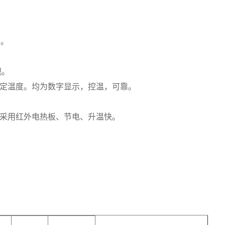
用。
观。
测定温度。均为数字显示，控温，可靠。
热采用红外电热板、节电、升温快。