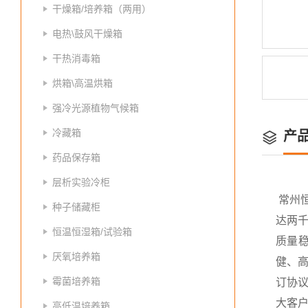
干燥箱/培养箱（两用）
电热\鼓风干燥箱
干热消毒箱
烘箱\高温烘箱
强冷光源植物气候箱
冷藏箱
产
药品保存箱
层析实验冷柜
常州
种子储藏柜
达两
恒温恒湿箱/试验箱
质量
厌氧培养箱
健、高
霉菌培养箱
订协议
大客
高低温培养箱