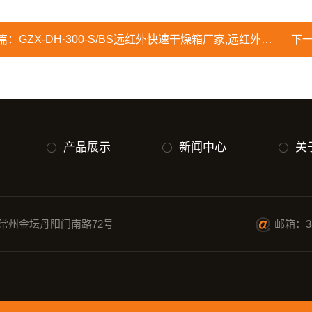
篇：
GZX-DH·300-S/BS远红外快速干燥箱厂家,远红外快速节能鼓风干燥箱
下
产品展示
新闻中心
关
常州金坛丹阳门南路72号
邮箱：38