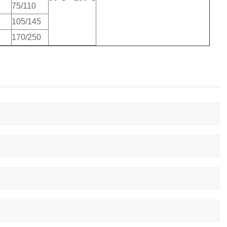
75/110
105/145
170/250