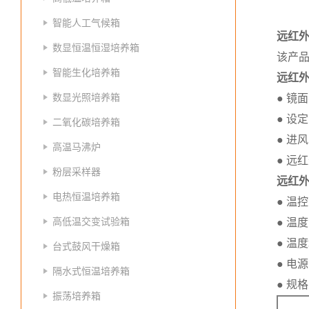
智能人工气候箱
远红
数显恒温恒湿培养箱
该产
智能生化培养箱
远红
数显光照培养箱
● 镜
● 设
二氧化碳培养箱
● 进
高温马沸炉
● 远
粉层采样器
远红
电热恒温培养箱
● 温控
高低温交变试验箱
● 温
● 温
台式鼓风干燥箱
● 电源
隔水式恒温培养箱
● 规
振荡培养箱