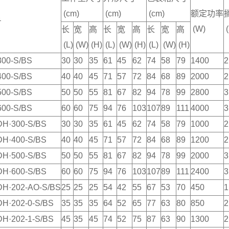
(cm)
(cm)
(cm)
额定功率
号
(W)
(
长
宽
高
长
宽
高
长
宽
高
(L)
(W)
(H)
(L)
(W)
(H)
(L)
(W)
(H)
00-S/BS
30
30
35
61
45
62
74
58
79
1400
2
00-S/BS
40
40
45
71
57
72
84
68
89
2000
2
00-S/BS
50
50
55
81
67
82
94
78
99
2800
3
00-S/BS
60
60
75
94
76
103
107
89
111
4000
3
DH·300-S/BS
30
30
35
61
45
62
74
58
79
1000
2
DH·400-S/BS
40
40
45
71
57
72
84
68
89
1200
2
DH·500-S/BS
50
50
55
81
67
82
94
78
99
2000
3
DH·600-S/BS
60
60
75
94
76
103
107
89
111
2400
3
DH·202-AO-S/BS
25
25
25
54
42
55
67
53
70
450
1
H·202-0-S/BS
35
35
35
64
52
65
77
63
80
850
2
H·202-1-S/BS
45
35
45
74
52
75
87
63
90
1300
2