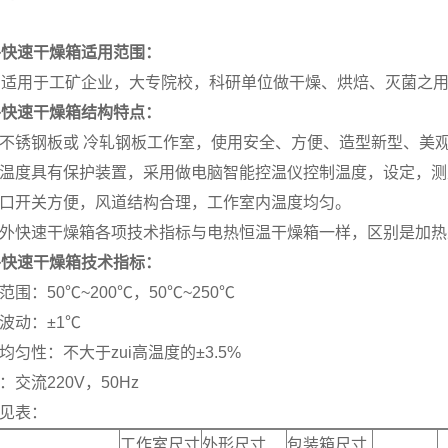
外快速干燥箱适用范围：
品适用于工矿企业，大专院校，科研单位做干燥、烘焙、灭菌之
外快速干燥箱结构特点：
面不锈钢板或 冷轧钢板工作室，使用安全、方便、造型新型、美
定温度具有保护装置，采用做电脑智能控温仪控制温度，设定，
风口开关方便，风道结构合理，工作室内温度均匀。
红外快速干燥箱各项技术指标与电热恒温干燥箱一样，区别是加
外快速干燥箱
技术指标：
范围：50℃~200℃，50℃~250℃
度波动：±1℃
度均匀性：不大于zui高温度的±3.5%
：交流220V，50Hz
格见表：
工作室尺寸
外形尺寸
包装箱尺寸