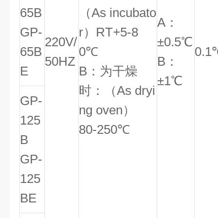
65B
（As incubato
A：
GP-
r）RT+5-8
220V/
±0.5℃
65B
0℃
0.1
50HZ
B：
E
B：为干燥
±1℃
时：（As dryi
GP-
ng oven）
125
80-250℃
B
GP-
125
BE