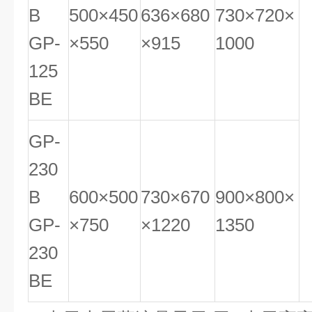
B
500×450
636×680
730×720×
GP-
×550
×915
1000
125
BE
GP-
230
B
600×500
730×670
900×800×
GP-
×750
×1220
1350
230
BE