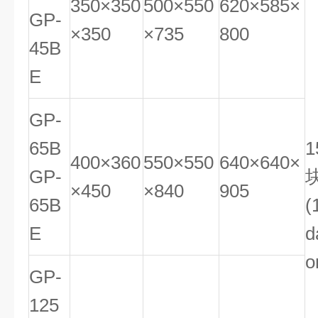
350×350
500×550
620×585×
GP-
×350
×735
800
45B
E
GP-
65B
1
400×360
550×550
640×640×
GP-
×450
×840
905
65B
(
E
d
o
GP-
125