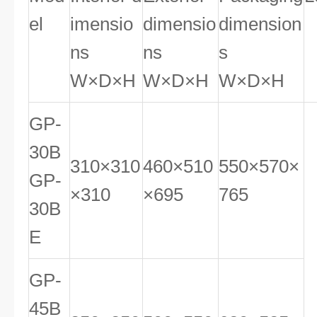
el
imensio
dimensio
dimension
ns
ns
s
W×D×H
W×D×H
W×D×H
GP-
30B
310×310
460×510
550×570×
GP-
×310
×695
765
30B
E
GP-
45B