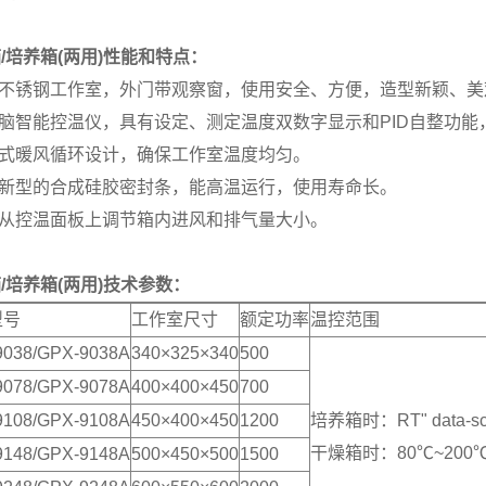
/培养箱(两用)
性能和特点：
面不锈钢工作室，外门带观察窗，使用安全、方便，造型新颖、美
电脑智能控温仪，具有设定、测定温度双数字显示和PID自整功能
迫式暖风循环设计，确保工作室温度均匀。
用新型的合成硅胶密封条，能高温运行，使用寿命长。
以从控温面板上调节箱内进风和排气量大小。
/培养箱(两用)技术参数：
型号
工作室尺寸
额定功率
温控范围
9038/GPX-9038A
340×325×340
500
9078/GPX-9078A
400×400×450
700
9108/GPX-9108A
450×400×450
1200
培养箱时：RT" data-s
干燥箱时：80℃~200
9148/GPX-9148A
500×450×500
1500