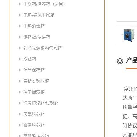
干燥箱/培养箱（两用）
电热\鼓风干燥箱
干热消毒箱
烘箱\高温烘箱
强冷光源植物气候箱
冷藏箱
产
药品保存箱
层析实验冷柜
常州
种子储藏柜
达两
恒温恒湿箱/试验箱
质量
厌氧培养箱
健、高
霉菌培养箱
订协议
大客
高低温培养箱