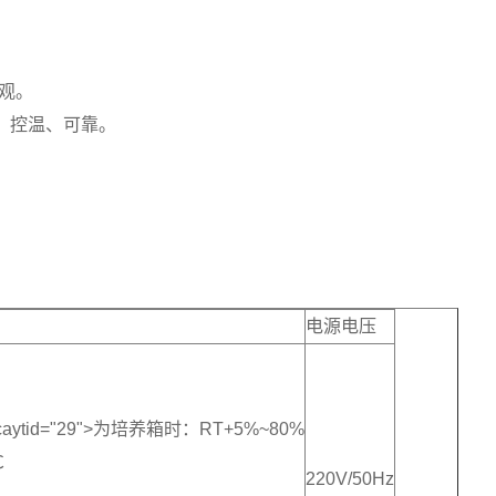
观。
，控温、可靠。
电源电压
caytid="29">为培养箱时：RT+5%~80%
℃
220V/50Hz