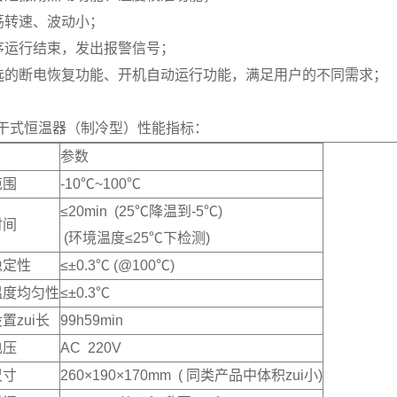
荡转速、波动小；
序运行结束，发出报警信号；
选的断电恢复功能、开机自动运行功能，满足用户的不同需求；
0干式恒温器（制冷型）性能指标：
参数
范围
-10℃~100℃
≤20min (25℃降温到-5℃)
时间
(环境温度≤25℃下检测)
稳定性
≤±0.3℃ (@100℃)
温度均匀性
≤±0.3℃
置zui长
99h59min
电压
AC 220V
尺寸
260×190×170mm ( 同类产品中体积zui小)