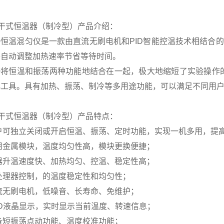
0干式恒温器（制冷型）产品介绍：
00恒温混匀仪是一款由直流无刷电机和PID智能控温技术相结合
并自动调整加热速率节省等待时间。
100将恒温和振荡两种功能地结合在一起，极大地缩短了实验操
化工具。具有加热、振荡、制冷等多用途功能，可以满足不同用
0干式恒温器（制冷型）产品特点：
用户可独立关闭或开启恒温、振荡、定时功能，实现一机多用，提
用金属模块，温度均匀性高，模块更换便捷；
器升温速度快、加热均匀、控温、稳定性高；
处理器控制，的温度稳定性和均匀性；
流无刷电机，低噪音、长寿命、免维护；
CD液晶显示，实时显示当前温度、转速信息；
备短振荡点动功能、温度校准功能；