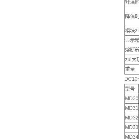
升温
降温
模块z
显示
熔断
zui
重量
DC1
型号
MD30
MD31
MD32
MD33
MD34