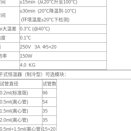
时间
≤15min (从20℃升至100℃)
≤30min (20℃降温到-10℃)
时间
(环境温度≤20℃下检测)
ui大温差
0.3℃ (@40℃)
精度
0.1℃
器
250V 3A Ф5×20
大功率
150W
4.0 KG
0干式恒温器（制冷型）可选模块：
试管直径
试管数
0.2ml(标准版)
96
0.5ml(离心管)
54
1.5ml(离心管)
35
2.0ml(离心管)
35
0.5ml+1.5ml(离心管)
15+20