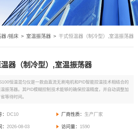
器 /摇床
>
室温振荡器
>
干式恒温器（制冷型）,室温振荡器
温器（制冷型）,室温振荡器
TS100恒温混匀仪是一款由直流无刷电机和PID智能控温技术相结合的
温振荡器。其PID模糊控制技术能够的确保控温精度，并自动调整加
节省等待时间。
号：
DC10
厂商性质：
生产厂家
间：
2026-08-03
访问量：
1590