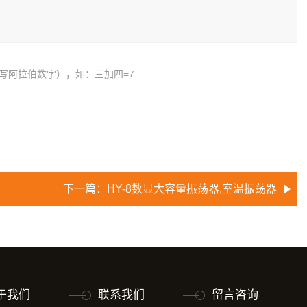
写阿拉伯数字），如：三加四=7
下一篇：
HY-8数显大容量振荡器,室温振荡器
于我们
联系我们
留言咨询