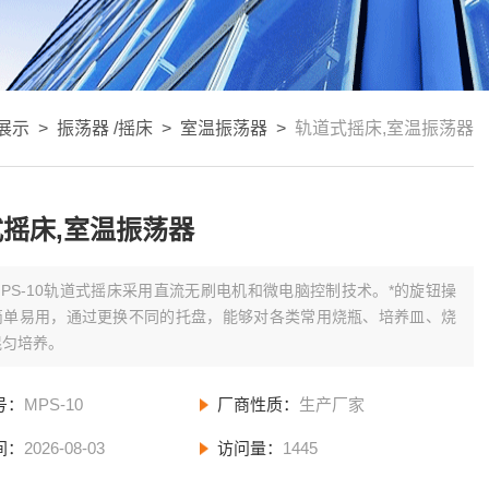
展示
>
振荡器 /摇床
>
室温振荡器
>
轨道式摇床,室温振荡器
摇床,室温振荡器
MPS-10轨道式摇床采用直流无刷电机和微电脑控制技术。*的旋钮操
简单易用，通过更换不同的托盘，能够对各类常用烧瓶、培养皿、烧
混匀培养。
号：
MPS-10
厂商性质：
生产厂家
间：
2026-08-03
访问量：
1445