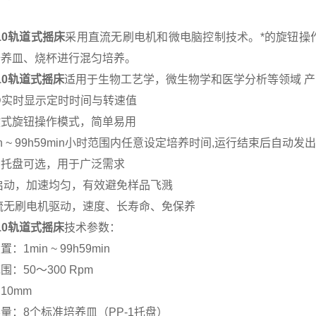
-10轨道式摇床
采用直流无刷电机和微电脑控制技术。*的旋钮操
培养皿、烧杯进行混匀培养。
-10轨道式摇床
适用于生物工艺学，微生物学和医学分析等领域 
D实时显示定时时间与转速值
键式旋钮操作模式，简单易用
in ~ 99h59min小时范围内任意设定培养时间,运行结束后自动发
种托盘可选，用于广泛需求
启动，加速均匀，有效避免样品飞溅
流无刷电机驱动，速度、长寿命、免保养
-10轨道式摇床
技术参数：
：1min ~ 99h59min
围：50～300 Rpm
10mm
量：8个标准培养皿（PP-1托盘）