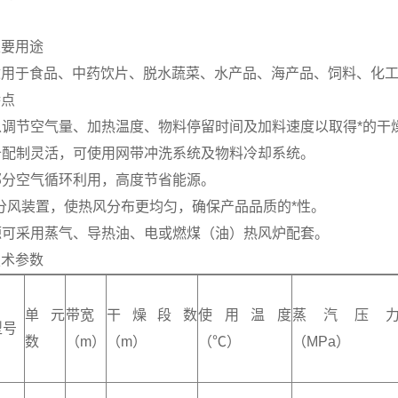
主要用途
适用于食品、中药饮片、脱水蔬菜、水产品、海产品、饲料、化
特点
可以调节空气量、加热温度、物料停留时间及加料速度以取得*的干
设备配制灵活，可使用网带冲洗系统及物料冷却系统。
大部分空气循环利用，高度节省能源。
*的分风装置，使热风分布更均匀，确保产品品质的*性。
热源可采用蒸气、导热油、电或燃煤（油）热风炉配套。
技术参数
单元
带宽
干燥段数
使用温度
蒸汽压
型号
数
（m）
（m）
（℃）
（MPa）