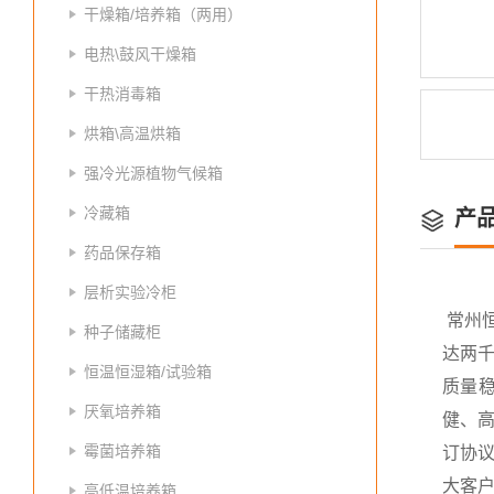
干燥箱/培养箱（两用）
电热\鼓风干燥箱
干热消毒箱
烘箱\高温烘箱
强冷光源植物气候箱
冷藏箱
产
药品保存箱
层析实验冷柜
常州
种子储藏柜
达两
恒温恒湿箱/试验箱
质量
厌氧培养箱
健、高
霉菌培养箱
订协议
大客
高低温培养箱