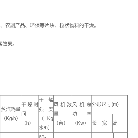
工、农副产品、环保等片块、粒状物料的干燥。
燥效果。
干燥
外形尺寸(m)
干燥时
风机数
风机总
力
蒸汽耗量
强度
间
量
功率
（Kg/h）
（Kg
（h）
（台）
（Kw）
长
宽
高
水/h）
60-