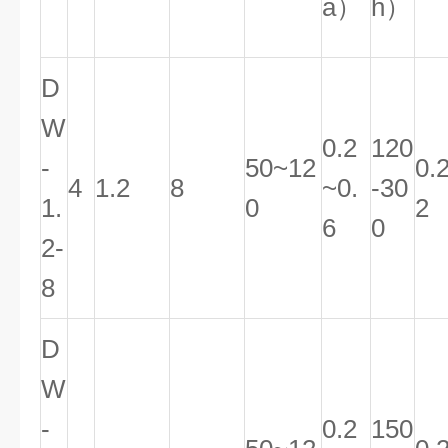
a）
h）
D
W
0.2
120
-
50~12
0.2
4
1.2
8
~0.
-30
1.
0
2
6
0
2-
8
D
W
-
0.2
150