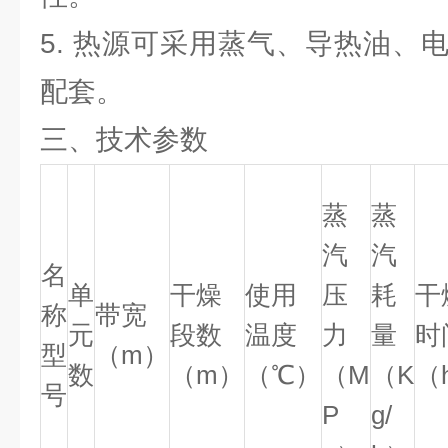
5. 热源可采用蒸气、导热油、
配套。
三、技术参数
蒸
蒸
汽
汽
名
单
干燥
使用
压
耗
干
称
带宽
元
段数
温度
力
量
时
型
（m）
数
（m）
（℃）
（M
（K
（
号
P
g/