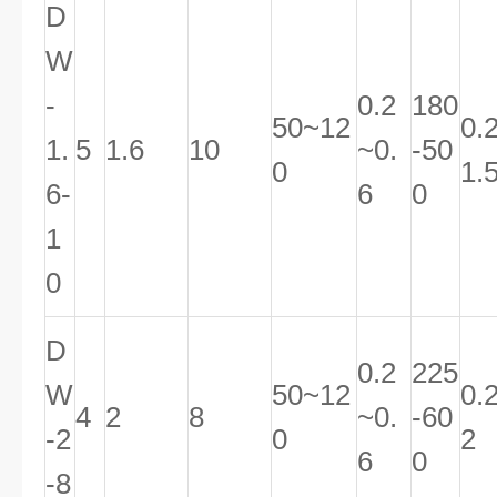
D
W
-
0.2
180
50~12
0.
1.
5
1.6
10
~0.
-50
0
1.
6-
6
0
1
0
D
0.2
225
W
50~12
0.2
4
2
8
~0.
-60
-2
0
2
6
0
-8